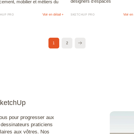
designers d’espaces
ement, mobilier et métiers du
Voir en détail +
Voir en 
HUP PRO
SKETCHUP PRO
1
2
>
 SketchUp
ous pour progresser aux
 dessinateurs praticiens
laires aux vôtres. Nos