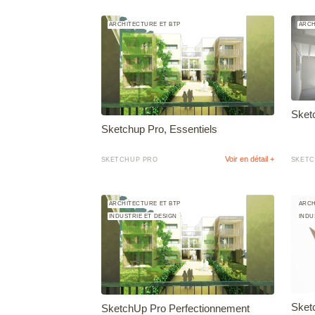
ARCHITECTURE ET BTP
ARCH
Sket
Sketchup Pro, Essentiels
Voir en détail +
SKETCHUP PRO
SKETC
ARCHITECTURE ET BTP
ARCH
INDUSTRIE ET DESIGN
INDU
Sket
SketchUp Pro Perfectionnement