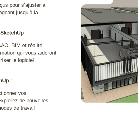
us pour s’ajuster à
gnant jusqu’à la
l SketchUp
:
AO, BIM et réalité
mation qui vous aideront
ser le logiciel
tchUp
:
tionner vos
explorez de nouvelles
odes de travail