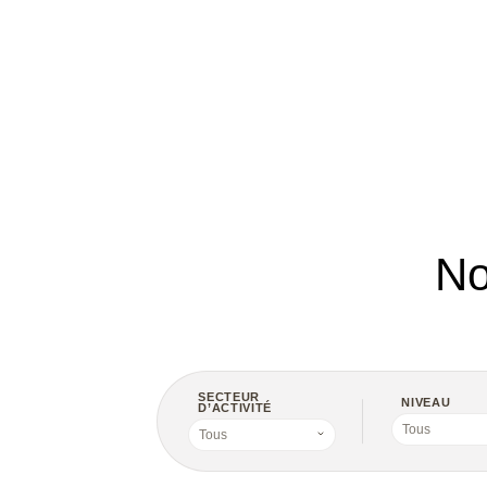
Style3D
Tekla Structu
Twinmotion
Unreal Engine
V-Ray
ZwCAD
No
SECTEUR
NIVEAU
D’ACTIVITÉ
Tous
Tous