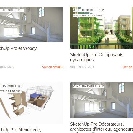
ITECTURE ET BTP
ARCHITECTURE ET BTP
INDUSTRIE ET DESIGN
chUp Pro et Woody
SketchUp Pro Composants
dynamiques
Voir en détail +
Voir en 
HUP PRO
SKETCHUP PRO
ITECTURE ET BTP
ARCHITECTURE ET BTP
STRIE ET DESIGN
SketchUp Pro Décorateurs,
architectes d’intérieur, agenceur
chUp Pro Menuiserie,