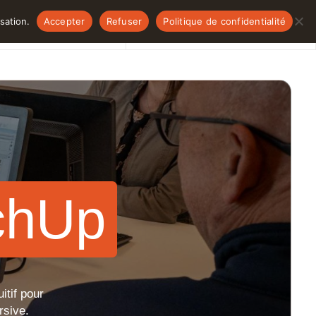
sation.
Accepter
Refuser
Politique de confidentialité
lités
Qui sommes-nous ?
NOUS CONTACTER
NOUS CONTACTER
chUp
itif pour
rsive.