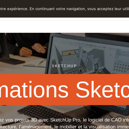
tre expérience. En continuant votre navigation, vous acceptez leur utili
Nos autres services
Actua
et BTP
infra et VRD
hybridation
t PAO
ificielle
SKETCHUP
esign
on
o
on
mations Sket
on et jeu
z vos projets 3D avec SketchUp Pro, le logiciel de CAO intu
hitecture, l’aménagement, le mobilier et la visualisation imme