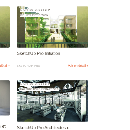
ARCHITECTURE ET BTP
INDUSTRIE ET DESIGN
SketchUp Pro Initiation
détail +
Voir en détail +
SKETCHUP PRO
ARCHITECTURE ET BTP
CARTOGRAPHIE INFRA ET VRD
s et
SketchUp Pro Architectes et