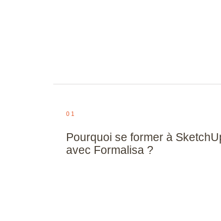
FreeCAD
Fusion 360
Gimp
IA
Illustrator
InDesign
01
Inkscape
Pourquoi se former à SketchU
Inventor
avec Formalisa ?
Impression 3
Keyshot
Lightroom
Lumion