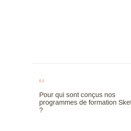
Microstation
Navisworks 
Nuke
Photoshop
Premiere Pro
QGIS
Revit
02
Rhino
Robot Structur
Pour qui sont conçus nos
Professional
programmes de formation Sk
Scribus
?
SketchUp
SolidWorks