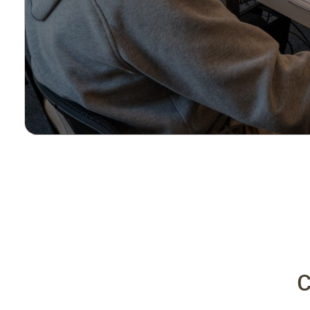
CapCut
Toutes nos certifications
Catia
Cinema 4D
Clo
CorelDRAW
Corel Photopa
Covadis
D5 Render
DaVinci Reso
Draftsight
Enscape
Final Cut Pro