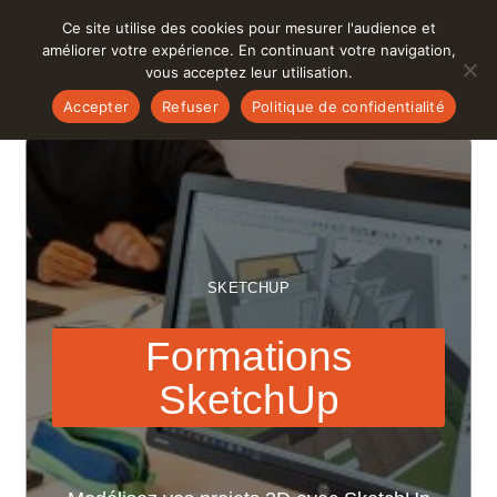
Ce site utilise des cookies pour mesurer l'audience et
Nos formations
améliorer votre expérience. En continuant votre navigation,
vous acceptez leur utilisation.
Accepter
Refuser
Politique de confidentialité
3ds Max
Animation
Logiciels
51
Architecture et BTP
After Effects
Distanciel et hybridation
Cartographie infra et VRD
Secteurs d'activités
6
Apple Motion
Intelligence Artificielle
SKETCHUP
Illustration et PAO
Archicad
Communication
Formations
Industrie et Design
SketchUp
AutoCAD
Neuroéducation
Montage Vidéo
Thèmes
8
BIM
Handicap
Rendu animation et jeu