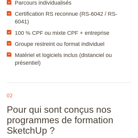
Parcours individualisés
Microstation
Certification RS reconnue (RS-6042 / RS-
6041)
Navisworks Manage
100 % CPF ou mixte CPF + entreprise
Nuke
Groupe restreint ou format individuel
Photoshop
Matériel et logiciels inclus (distanciel ou
présentiel)
Premiere Pro
QGIS
02
Revit
Pour qui sont conçus nos
Rhino
programmes de formation
SketchUp ?
Robot Structural Analysis Professional