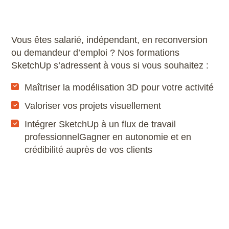
Scribus
SketchUp
Vous êtes salarié, indépendant, en reconversion
ou demandeur d’emploi ? Nos formations
SketchUp s’adressent à vous si vous souhaitez :
SolidWorks
Maîtriser la modélisation 3D pour votre activité
Style3D
Valoriser vos projets visuellement
Tekla Structures
Intégrer SketchUp à un flux de travail
professionnelGagner en autonomie et en
Twinmotion
crédibilité auprès de vos clients
Unreal Engine
V-Ray
ZwCAD