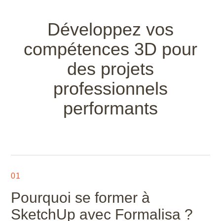
Covadis
Développez vos
D5 Render
compétences 3D pour
DaVinci Resolve
des projets
Draftsight
professionnels
performants
Enscape
Final Cut Pro
FreeCAD
01
Fusion 360
Pourquoi se former à
Gimp
SketchUp avec Formalisa ?