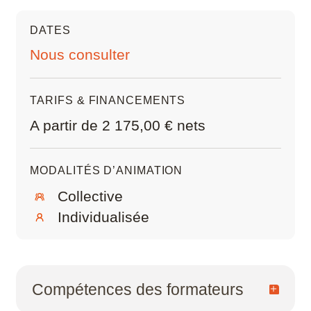
Exporter le modèle aux formats d’échange
Scribus
standard (IFC, DWG, PDF)
DATES
Optimiser les données échangées pour
SketchUp
Nous consulter
minimiser l’impact environnemental des
technologiques collaboratives numériques
SolidWorks
TARIFS & FINANCEMENTS
Style3D
A partir de 2 175,00 € nets
Tekla Structures
MODALITÉS D’ANIMATION
Twinmotion
Collective
Individualisée
Unreal Engine
V-Ray
Compétences des formateurs
ZwCAD