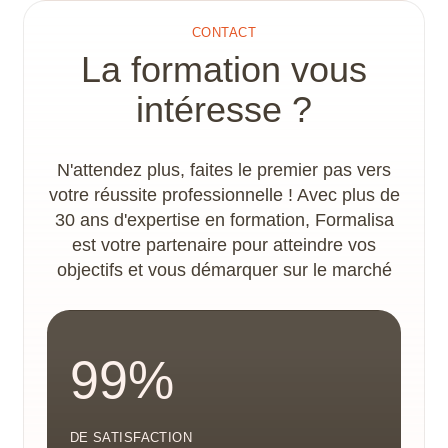
le référent handicap, afin de déterminer les
CONTACT
adaptations nécessaires à la concrétisation du
La formation vous
parcours de formation. Les locaux disposent
d’un accès PMR.
intéresse ?
N'attendez plus, faites le premier pas vers
votre réussite professionnelle ! Avec plus de
30 ans d'expertise en formation, Formalisa
est votre partenaire pour atteindre vos
objectifs et vous démarquer sur le marché
99%
DE SATISFACTION