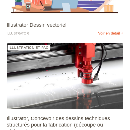
Scribus
SketchUp
Illustrator Dessin vectoriel
Voir en détail +
ILLUSTRATOR
SolidWorks
ILLUSTRATION ET PAO
Style3D
Tekla Structures
Twinmotion
Unreal Engine
V-Ray
Illustrator, Concevoir des dessins techniques
ZwCAD
structurés pour la fabrication (découpe ou