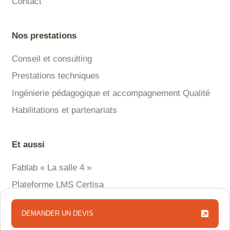
Contact
Nos prestations
Conseil et consulting
Prestations techniques
Ingénierie pédagogique et accompagnement Qualité
Habilitations et partenariats
Et aussi
Fablab « La salle 4 »
Plateforme LMS Certisa
DEMANDER UN DEVIS
DEMANDER UN DEVIS
©2025 - Formalisa
Mentions Légales