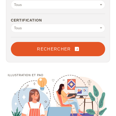
Tous
Microstation
Navisworks Manage
CERTIFICATION
Tous
Nuke
Photoshop
RECHERCHER
Premiere Pro
QGIS
ILLUSTRATION ET PAO
Revit
Rhino
Robot Structural Analysis Professional