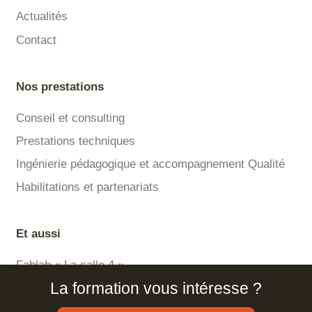
Actualités
Contact
Nos prestations
Conseil et consulting
Prestations techniques
Ingénierie pédagogique et accompagnement Qualité
Habilitations et partenariats
Et aussi
Fablab « La salle 4 »
La formation vous intéresse ?
Plateforme LMS Certisa