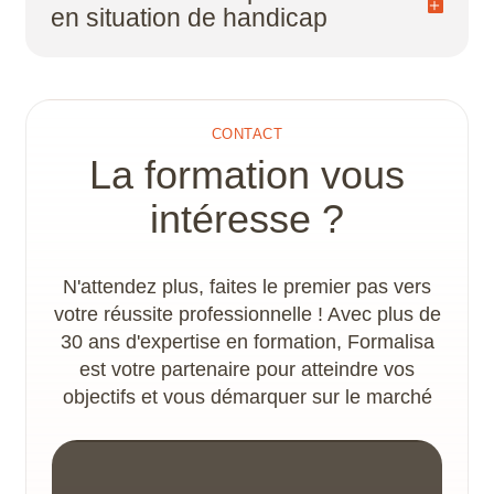
en situation de handicap
Une évaluation de compétences valide le
niveau de sortie.
Un plan d’action handicap et un
accompagnement spécifique sont proposés par
le référent handicap, afin de déterminer les
CONTACT
adaptations nécessaires à la concrétisation du
La formation vous
parcours de formation. Les locaux disposent
d’un accès PMR.
intéresse ?
N'attendez plus, faites le premier pas vers
votre réussite professionnelle ! Avec plus de
30 ans d'expertise en formation, Formalisa
est votre partenaire pour atteindre vos
objectifs et vous démarquer sur le marché