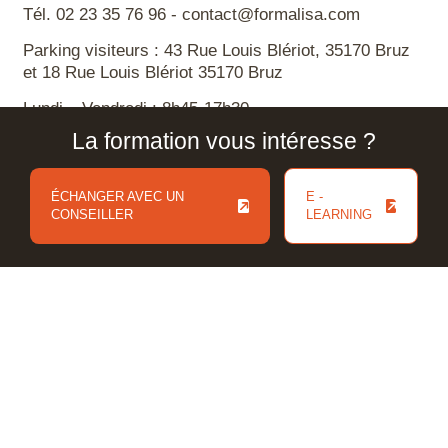
Tél. 02 23 35 76 96 - contact@formalisa.com
Parking visiteurs : 43 Rue Louis Blériot, 35170 Bruz
et 18 Rue Louis Blériot 35170 Bruz
Lundi – Vendredi : 8h45-17h30
La formation vous intéresse ?
ÉCHANGER AVEC UN
E -
CONSEILLER
LEARNING
Nos formations
ÉCHANGER AVEC UN
E -
CONSEILLER
LEARNING
Formations en Infographie
Formations en Pédagogie
Certifications pro et habilitations
Formalisa