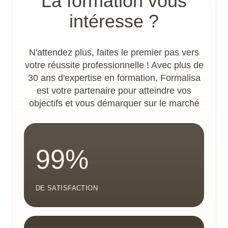
La formation vous
SketchUp Pro
, répondent à vos questions en
intéresse ?
ligne à travers un forum
ou en
live lors des
classes virtuelles
.
N'attendez plus, faites le premier pas vers
Des
feedbacks sur vos livrables
intermédiaires
sont réalisés lors des classes
votre réussite professionnelle ! Avec plus de
virtuelles.
30 ans d'expertise en formation, Formalisa
est votre partenaire pour atteindre vos
objectifs et vous démarquer sur le marché
99%
DE SATISFACTION