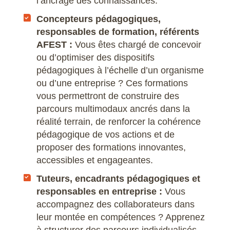
l’ancrage des connaissances.
Microstation
Concepteurs pédagogiques,
responsables de formation, référents
Navisworks Manage
AFEST :
Vous êtes chargé de concevoir
ou d’optimiser des dispositifs
Nuke
pédagogiques à l’échelle d’un organisme
ou d’une entreprise ? Ces formations
Photoshop
vous permettront de construire des
parcours multimodaux ancrés dans la
Premiere Pro
réalité terrain, de renforcer la cohérence
pédagogique de vos actions et de
QGIS
proposer des formations innovantes,
accessibles et engageantes.
Revit
Tuteurs, encadrants pédagogiques et
responsables en entreprise :
Vous
Rhino
accompagnez des collaborateurs dans
leur montée en compétences ? Apprenez
Robot Structural Analysis Professional
à structurer des parcours individualisés