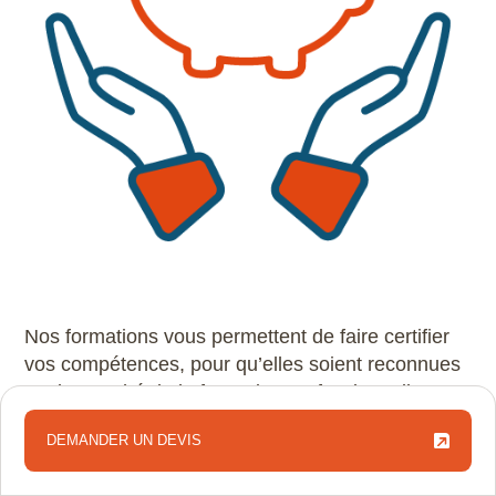
Nos formations vous permettent de faire certifier
vos compétences, pour qu’elles soient reconnues
sur le marché de la formation professionnelle.
Grâce à leur éligibilité au CPF, vous pouvez
DEMANDER UN DEVIS
financer tout ou partie de votre parcours de
DEMANDER UN DEVIS
montée en compétences. Ce dispositif garantit