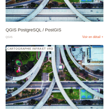
Scribus
SketchUp
QGIS PostgreSQL / PostGIS
SolidWorks
Voir en détail +
QGIS
Style3D
CARTOGRAPHIE INFRA ET VRD
Tekla Structures
Twinmotion
Unreal Engine
V-Ray
ZwCAD