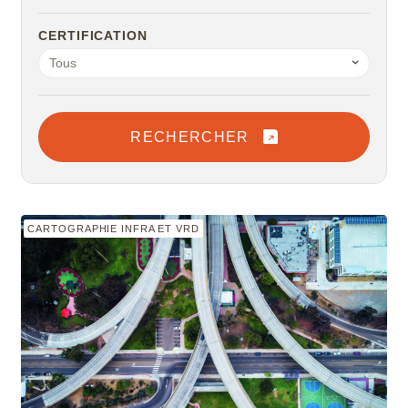
Microstation
CERTIFICATION
Tous
Navisworks Manage
Nuke
RECHERCHER
Photoshop
Premiere Pro
CARTOGRAPHIE INFRA ET VRD
QGIS
Revit
Rhino
Robot Structural Analysis Professional