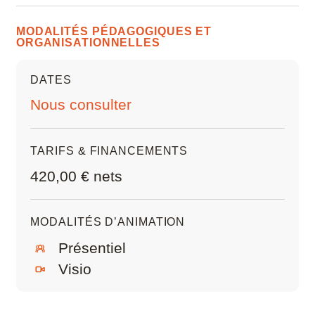
Diagnostiquer les erreurs de modélisation
Microstation
avant export
Exporter une nomenclature au format attendu
MODALITÉS PÉDAGOGIQUES ET
par un économiste
ORGANISATIONNELLES
Navisworks Manage
DATES
Nuke
Nous consulter
Photoshop
TARIFS & FINANCEMENTS
Premiere Pro
420,00 € nets
QGIS
MODALITÉS D’ANIMATION
Revit
Présentiel
Rhino
Visio
Robot Structural Analysis Professional