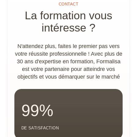
CONTACT
adaptations nécessaires à la concrétisation du
La formation vous
parcours de formation. Les locaux disposent
d’un accès PMR.
intéresse ?
N'attendez plus, faites le premier pas vers
votre réussite professionnelle ! Avec plus de
30 ans d'expertise en formation, Formalisa
est votre partenaire pour atteindre vos
objectifs et vous démarquer sur le marché
99%
DE SATISFACTION