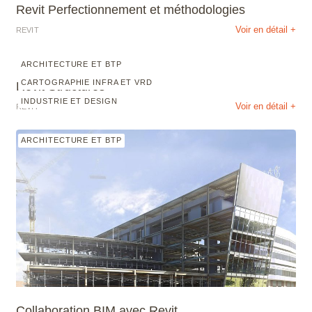
Revit Perfectionnement et méthodologies
Voir en détail +
REVIT
ARCHITECTURE ET BTP
CARTOGRAPHIE INFRA ET VRD
Revit Structures
INDUSTRIE ET DESIGN
Voir en détail +
REVIT
ARCHITECTURE ET BTP
Collaboration BIM avec Revit