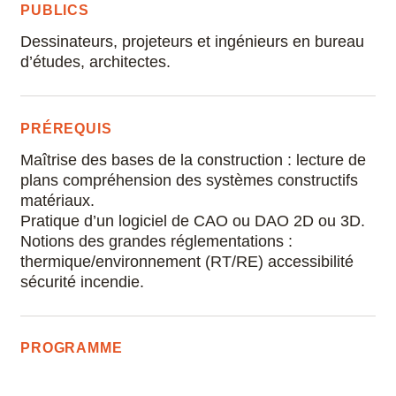
PUBLICS
Covadis
Dessinateurs, projeteurs et ingénieurs en bureau
D5 Render
d’études, architectes.
DaVinci Resolve
PRÉREQUIS
Draftsight
Maîtrise des bases de la construction : lecture de
plans compréhension des systèmes constructifs
Enscape
matériaux.
Pratique d’un logiciel de CAO ou DAO 2D ou 3D.
Final Cut Pro
Notions des grandes réglementations :
thermique/environnement (RT/RE) accessibilité
FreeCAD
sécurité incendie.
Fusion 360
PROGRAMME
Gimp