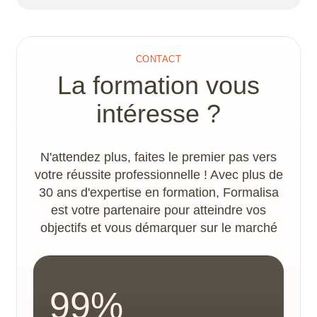
Un plan d’action handicap et un
accompagnement spécifique sont proposés par
le référent handicap, afin de déterminer les
CONTACT
adaptations nécessaires à la concrétisation du
La formation vous
parcours de formation. Les locaux disposent
d’un accès PMR.
intéresse ?
N'attendez plus, faites le premier pas vers
votre réussite professionnelle ! Avec plus de
30 ans d'expertise en formation, Formalisa
est votre partenaire pour atteindre vos
objectifs et vous démarquer sur le marché
99%