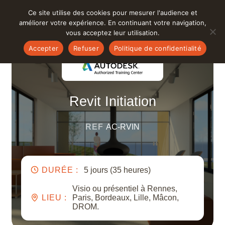
Ce site utilise des cookies pour mesurer l'audience et
Nos formations
améliorer votre expérience. En continuant votre navigation,
vous acceptez leur utilisation.
Accepter
Refuser
Politique de confidentialité
3ds Max
Animation
Logiciels
51
Architecture et BTP
Revit Initiation
After Effects
Distanciel et hybridation
Cartographie infra et VRD
Secteurs d'activités
6
REF
AC-RVIN
Apple Motion
Intelligence Artificielle
Illustration et PAO
Archicad
Communication
Industrie et Design
DURÉE :
5 jours (35 heures)
AutoCAD
Neuroéducation
Montage Vidéo
Thèmes
8
Visio ou présentiel à Rennes,
LIEU :
Paris, Bordeaux, Lille, Mâcon,
BIM
Handicap
DROM.
Rendu animation et jeu