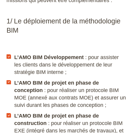
missions qui peuvent être complémentaires :
fabrication en petite série) ;
Accompagnement technique :
Coordination des fournisseurs (nous
consulter).
Relations sous-traitants.
1/ Le déploiement de la méthodologie
Définition et/ou adaptation de chartes
Formalisa met aussi à disposition son atelier
BIM
graphiques
collaboratif «
La Salle 4
», une plateforme de
prototypage technique pour l’innovation (ou
Accompagnement à la création de gabarits,
FABLAB).
modèles
Revue de maquettes
L’AMO BIM Développement
: pour assister
les clients dans le développement de leur
Coordination de projet
stratégie BIM interne ;
L’AMO BIM de projet en phase de
conception
: pour réaliser un protocole BIM
MOE (annexé aux contrats MOE) et assurer un
suivi durant les phases de conception ;
L’AMO BIM de projet en phase de
construction
: pour réaliser un protocole BIM
EXE (intégré dans les marchés de travaux), et