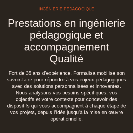
Animations 3D, visites virtuelles en
INGÉNIERIE PÉDAGOGIQUE
navigation Temps Réel, visites
panoramiques 360° ;
Prestations en ingénierie
Création de storyboard, et/ou réalisation de
pédagogique et
films complets en 3D ou multimédias.
accompagnement
Qualité
Fort de 35 ans d’expérience, Formalisa mobilise son
savoir-faire pour répondre à vos enjeux pédagogiques
avec des solutions personnalisées et innovantes.
Nous analysons vos besoins spécifiques, vos
objectifs et votre contexte pour concevoir des
dispositifs qui vous accompagnent à chaque étape de
vos projets, depuis l’idée jusqu’à la mise en œuvre
opérationnelle.