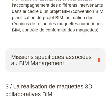
l’accompagnement des différents intervenants
dans le cadre d’un projet BIM (convention BIM,
planification de projet BIM, animation des
réunions de revue des maquettes numériques
BIM, contrôle de conformité des maquettes).
Missions spécifiques associées
au BIM Management
La création de la base documentaire et
technique ;
3 / La réalisation de maquettes 3D
L’administration de la plateforme d’échanges
collaboratives BIM
;
La supervision des échanges ;