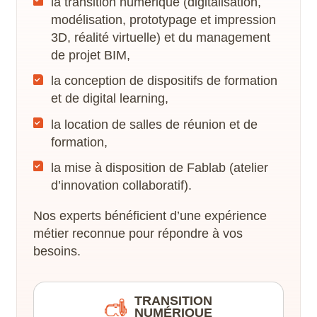
la transition numérique (digitalisation,
Blender
Conception et scénarisation
modélisation, prototypage et impression
Toutes nos certifications
3D, réalité virtuelle) et du management
BricsCAD
Digital
de projet BIM,
Canva
la conception de dispositifs de formation
et de digital learning,
Nos autres services
CapCut
la location de salles de réunion et de
Actualités
formation,
Catia
Qui sommes-nous ?
la mise à disposition de Fablab (atelier
Cinema 4D
d’innovation collaboratif).
Nos experts bénéficient d’une expérience
Clo
métier reconnue pour répondre à vos
besoins.
CorelDRAW
Corel Photopaint
TRANSITION
NUMÉRIQUE