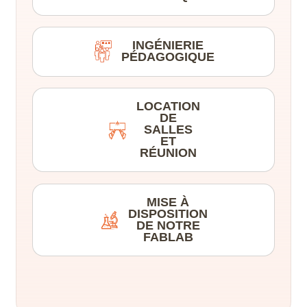
Covadis
D5 Render
INGÉNIERIE
PÉDAGOGIQUE
DaVinci Resolve
LOCATION
Draftsight
DE
SALLES
ET
Enscape
RÉUNION
Final Cut Pro
MISE À
DISPOSITION
FreeCAD
DE NOTRE
FABLAB
Fusion 360
Gimp