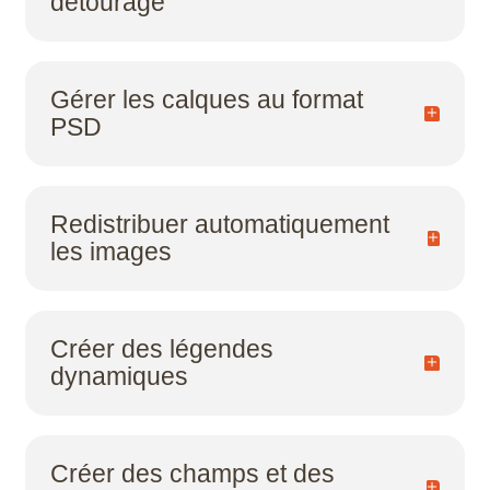
détourage
Microstation
Navisworks Manage
Gérer les calques au format
PSD
Nuke
Photoshop
Redistribuer automatiquement
Premiere Pro
les images
QGIS
Créer des légendes
Revit
dynamiques
Rhino
Robot Structural Analysis Professional
Créer des champs et des