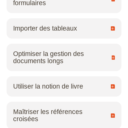
formulaires
Scribus
SketchUp
Importer des tableaux
SolidWorks
Style3D
Optimiser la gestion des
documents longs
Tekla Structures
Twinmotion
Utiliser la notion de livre
Unreal Engine
V-Ray
Maîtriser les références
croisées
ZwCAD