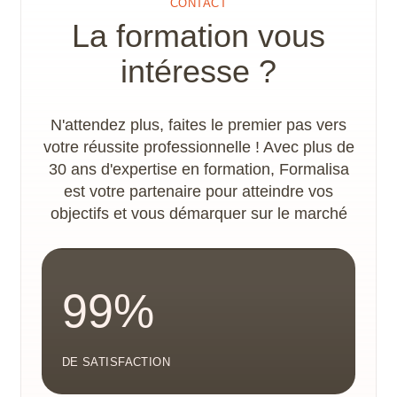
CONTACT
adaptations nécessaires à la concrétisation du
La formation vous
parcours de formation. Les locaux disposent
d’un accès PMR.
intéresse ?
N'attendez plus, faites le premier pas vers
votre réussite professionnelle ! Avec plus de
30 ans d'expertise en formation, Formalisa
est votre partenaire pour atteindre vos
objectifs et vous démarquer sur le marché
99%
DE SATISFACTION