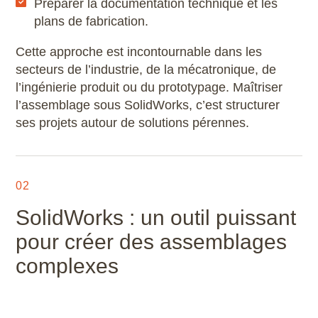
Préparer la documentation technique et les
Microstation
plans de fabrication.
Cette approche est incontournable dans les
Navisworks Manage
secteurs de l’industrie, de la mécatronique, de
l’ingénierie produit ou du prototypage. Maîtriser
Nuke
l’assemblage sous SolidWorks, c’est structurer
ses projets autour de solutions pérennes.
Photoshop
Premiere Pro
02
QGIS
SolidWorks : un outil puissant
Revit
pour créer des assemblages
complexes
Rhino
Robot Structural Analysis Professional