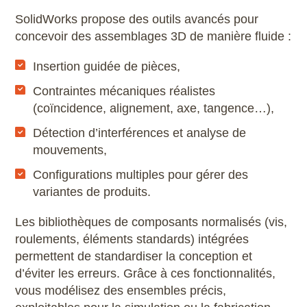
Scribus
SolidWorks propose des outils avancés pour
concevoir des assemblages 3D de manière fluide :
SketchUp
Insertion guidée de pièces,
SolidWorks
Contraintes mécaniques réalistes
(coïncidence, alignement, axe, tangence…),
Style3D
Détection d’interférences et analyse de
mouvements,
Tekla Structures
Configurations multiples pour gérer des
Twinmotion
variantes de produits.
Les bibliothèques de composants normalisés (vis,
Unreal Engine
roulements, éléments standards) intégrées
permettent de standardiser la conception et
V-Ray
d’éviter les erreurs. Grâce à ces fonctionnalités,
vous modélisez des ensembles précis,
ZwCAD