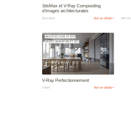
3dsMax et V-Ray Compositing
d’images architecturales
Voir en détail +
3DS MAX
ARCHI
ARCHITECTURE ET BTP
RENDU ANIMATION ET JEU
V-Ray Perfectionnement
Voir en détail +
V-RAY