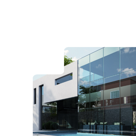
Microstation
Navisworks 
Nuke
Photoshop
Premiere Pro
QGIS
Revit
Rhino
Robot Structur
Analysis Prof
Scribus
SketchUp
SolidWorks