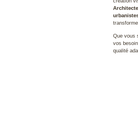
création v
FreeCAD
Architecte
urbaniste
Fusion 360
transforme
Gimp
Que vous s
IA
vos besoin
qualité ada
Illustrator
InDesign
Inkscape
Inventor
Impression 3
Keyshot
Lightroom
Lumion