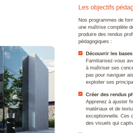
Les objectifs péda
Manage
Nos programmes de forma
une maîtrise complète de
produire des rendus prof
pédagogiques :
Découvrir les bases
Familiarisez-vous avec
à maîtriser ses conc
pas pour naviguer ai
exploiter ses principa
Créer des rendus ph
al
essional
Apprenez à ajuster f
matériaux et de textu
exceptionnelle. Ces 
des visuels qui captiv