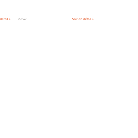
détail +
Voir en détail +
V-RAY