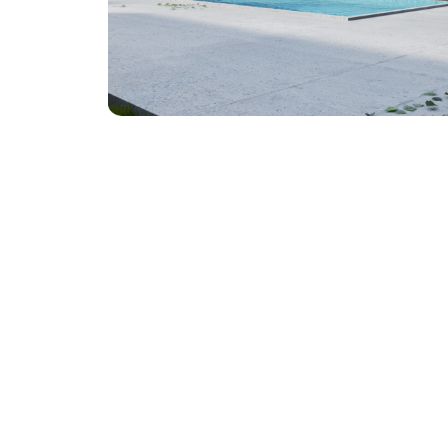
Style3D
Tekla Structu
Twinmotion
Unreal Engine
V-Ray
ZwCAD