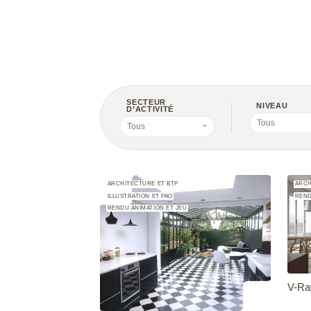
SECTEUR
NIVEAU
D’ACTIVITÉ
Tous
Tous
ARCHITECTURE ET BTP
ARCH
ILLUSTRATION ET PAO
REND
RENDU ANIMATION ET JEU
V-Ray