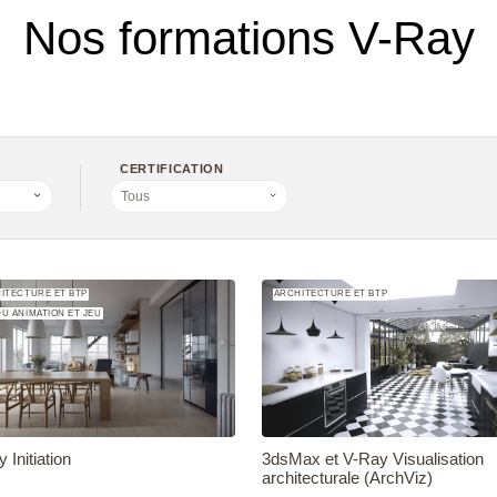
Nos formations V-Ray
CERTIFICATION
Tous
ITECTURE ET BTP
ARCHITECTURE ET BTP
U ANIMATION ET JEU
 Initiation
3dsMax et V-Ray Visualisation
architecturale (ArchViz)