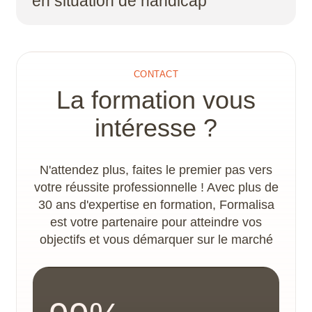
en situation de handicap
niveau de sortie.
Un plan d’action handicap et un
accompagnement spécifique sont proposés par
le référent handicap, afin de déterminer les
CONTACT
adaptations nécessaires à la concrétisation du
La formation vous
parcours de formation. Les locaux disposent
d’un accès PMR.
intéresse ?
N'attendez plus, faites le premier pas vers
votre réussite professionnelle ! Avec plus de
30 ans d'expertise en formation, Formalisa
est votre partenaire pour atteindre vos
objectifs et vous démarquer sur le marché