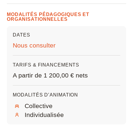
Créer des fonctions de comportement
Microstation
Rendre visible et modifiable une variable
MODALITÉS PÉDAGOGIQUES ET
Créer des fonctions conditionnelles (fonctions
ORGANISATIONNELLES
Navisworks Manage
logiques)
Mettre en forme le texte de l’interface
utilisateur
DATES
Nuke
Alléger le fichier : Purger (éco-conception)
Nous consulter
Photoshop
TARIFS & FINANCEMENTS
Premiere Pro
A partir de 1 200,00 € nets
QGIS
MODALITÉS D’ANIMATION
Revit
Collective
Rhino
Individualisée
Robot Structural Analysis Professional