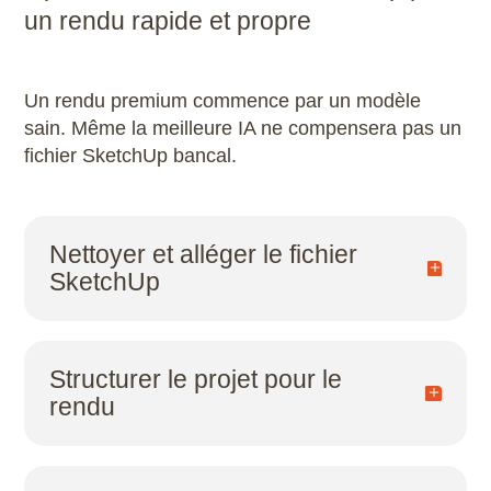
un rendu rapide et propre
Microstation
Navisworks Manage
Un rendu premium commence par un modèle
sain. Même la meilleure IA ne compensera pas un
Nuke
fichier SketchUp bancal.
Photoshop
Premiere Pro
Nettoyer et alléger le fichier
SketchUp
QGIS
Checklist rapide (utile dès le niveau débutant) :
Revit
Purger le fichier (éléments non utilisés)
Structurer le projet pour le
rendu
Rhino
Remplacer les objets copiés par des
composants (instances)
Un rendu cohérent se prépare dans SketchUp :
Robot Structural Analysis Professional
Simplifier les objets trop lourds (surtout