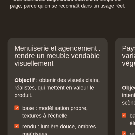
Rendu trop artificiel
: sur-netteté, sur-
page, parce qu’on se reconnaît dans un usage réel.
contraste, couleurs irréalistes
Solution : viser une amélioration
progressive, garder des références réalistes
C’est exactement ce qu’on apprend à
verrouiller dans notre programme dédié, pensé
Menuiserie et agencement :
Pays
pour transformer un rendu SketchUp correct en
rendre un meuble vendable
vari
visuel premium, sans casser la cohérence du
visuellement
vég
projet
à découvrir ici
.
Objectif
: obtenir des visuels clairs,
réalistes, qui mettent en valeur le
Objec
produit.
inten
scèn
base : modélisation propre,
textures à l’échelle
ba
él
rendu : lumière douce, ombres
maîtrisées
re