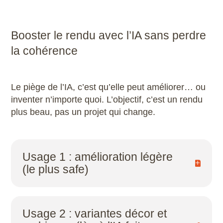
entre plusieurs vues)
Si vous cherchez un rendu rapide et efficace
directement depuis SketchUp, vous pouvez
Booster le rendu avec l’IA sans perdre
aussi explorer :
la cohérence
Notre
page d’information Enscape
Notre
formation Enscape rendu réaliste
Le piège de l’IA, c’est qu’elle peut améliorer… ou
inventer n’importe quoi. L’objectif, c’est un rendu
plus beau, pas un projet qui change.
Usage 1 : amélioration légère
(le plus safe)
Parfait pour tous niveaux, car très fiable :
accentuer la matière (grain du bois, relief
Usage 2 : variantes décor et
pierre, micro-défauts)