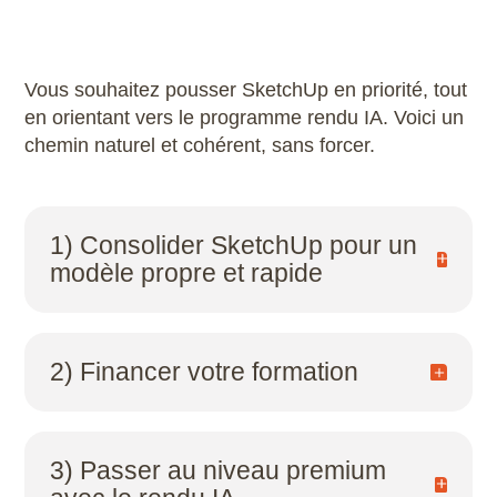
Vous souhaitez pousser SketchUp en priorité, tout
en orientant vers le programme rendu IA. Voici un
chemin naturel et cohérent, sans forcer.
1) Consolider SketchUp pour un
modèle propre et rapide
C’est la base pour tous niveaux : méthode,
structuration, scènes, propreté de fichier.
2) Financer votre formation
Notre page d’information dédiée à SketchUp
Pro
Plusieurs solutions de financement sont
disponibles selon votre situation : CPF, plan de
Le programme de formation SketchUp Pro
3) Passer au niveau premium
développement des compétences via votre
Modélisation
employeur ou votre OPCO, aide de France