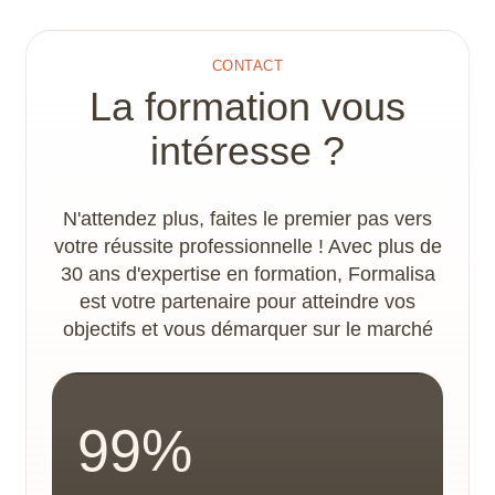
Un plan d’action handicap et un
accompagnement spécifique sont proposés par
le référent handicap, afin de déterminer les
CONTACT
adaptations nécessaires à la concrétisation du
La formation vous
parcours de formation. Les locaux disposent
d’un accès PMR.
intéresse ?
N'attendez plus, faites le premier pas vers
votre réussite professionnelle ! Avec plus de
30 ans d'expertise en formation, Formalisa
est votre partenaire pour atteindre vos
objectifs et vous démarquer sur le marché
99%