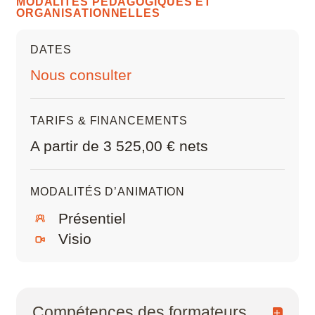
MODALITÉS PÉDAGOGIQUES ET
éditer de façon proportionnelle
Manipuler les éléments en mode Objet
ORGANISATIONNELLES
Joindre des volumes
DATES
Appliquer les transformations et définir l’origine
Nous consulter
TARIFS & FINANCEMENTS
A partir de 3 525,00 € nets
MODALITÉS D’ANIMATION
Présentiel
Visio
Compétences des formateurs