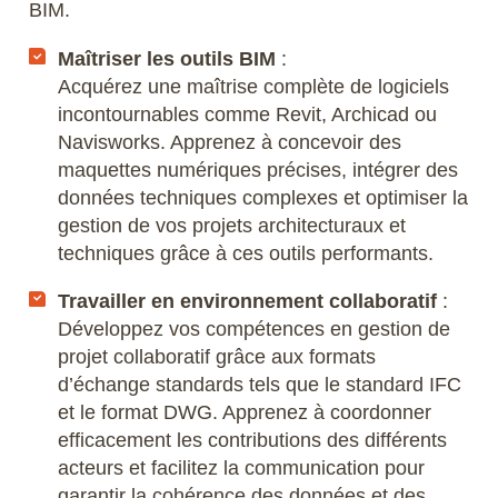
BIM.
Scribus
Maîtriser les outils BIM
:
Acquérez une maîtrise complète de logiciels
SketchUp
incontournables comme Revit, Archicad ou
Navisworks. Apprenez à concevoir des
SolidWorks
maquettes numériques précises, intégrer des
données techniques complexes et optimiser la
Style3D
gestion de vos projets architecturaux et
techniques grâce à ces outils performants.
Tekla Structures
Travailler en environnement collaboratif
:
Twinmotion
Développez vos compétences en gestion de
projet collaboratif grâce aux formats
Unreal Engine
d’échange standards tels que le standard IFC
et le format DWG. Apprenez à coordonner
V-Ray
efficacement les contributions des différents
acteurs et facilitez la communication pour
ZwCAD
garantir la cohérence des données et des