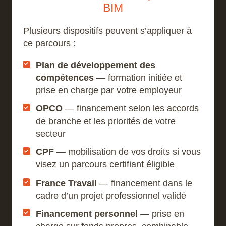
équipes.
BIM
Visualisation 3D : Revues de maquettes
Plusieurs dispositifs peuvent s’appliquer à
interactives avec l’ensemble des acteurs du
projet.
ce parcours :
Modélisation précise : Création de
Plan de développement des
maquettes numériques fiables.
compétences
— formation initiée et
Gestion des données paramétriques :
prise en charge par votre employeur
Modification rapide et flexible des éléments
du projet.
OPCO
— financement selon les accords
de branche et les priorités de votre
Traitement des propriétés : Gestion avancée
secteur
des attributs des différents composants du
bâtiment
CPF
— mobilisation de vos droits si vous
visez un parcours certifiant éligible
France Travail
— financement dans le
cadre d’un projet professionnel validé
Financement personnel
— prise en