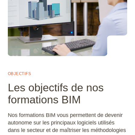
Microstation
Navisworks Manage
Nuke
Photoshop
Premiere Pro
OBJECTIFS
QGIS
Les objectifs de nos
formations BIM
Revit
Rhino
Nos formations BIM vous permettent de devenir
autonome sur les principaux logiciels utilisés
Robot Structural Analysis Professional
dans le secteur et de maîtriser les méthodologies