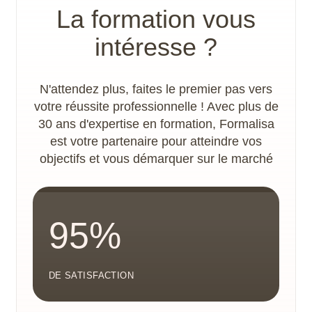
La formation vous
parcours de formation. Les locaux disposent
d’un accès PMR.
intéresse ?
N'attendez plus, faites le premier pas vers
votre réussite professionnelle ! Avec plus de
30 ans d'expertise en formation, Formalisa
est votre partenaire pour atteindre vos
objectifs et vous démarquer sur le marché
95%
DE SATISFACTION