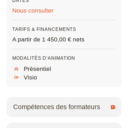
DATES
.DXF ou .DWG
Scribus
Nous consulter
SketchUp
TARIFS & FINANCEMENTS
SolidWorks
A partir de 1 450,00 € nets
Style3D
MODALITÉS D’ANIMATION
Tekla Structures
Présentiel
Visio
Twinmotion
Unreal Engine
Compétences des formateurs
V-Ray
Dessinateurs, projeteurs ou ingénieurs de
ZwCAD
métier praticiens, nos formateurs sont