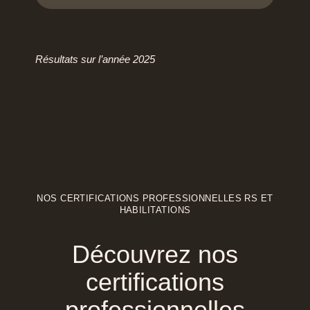
Scribus
SketchUp
Résultats sur l’année 2025
SolidWorks
Style3D
Tekla Structures
Twinmotion
NOS CERTIFICATIONS PROFESSIONNELLES RS ET
HABILITATIONS
Unreal Engine
Découvrez
nos
V-Ray
certifications
ZwCAD
professionnelles