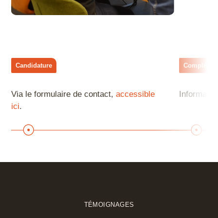
Candidature
Complétude
Via le formulaire de contact,
accessible
Informatio
ici
.
TÉMOIGNAGES