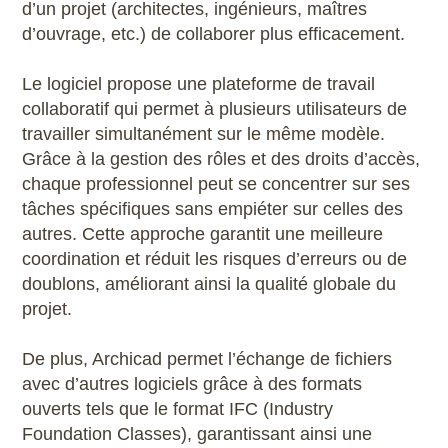
d’un projet (architectes, ingénieurs, maîtres
Scribus
d’ouvrage, etc.) de collaborer plus efficacement.
SketchUp
Le logiciel propose une plateforme de travail
collaboratif qui permet à plusieurs utilisateurs de
SolidWorks
travailler simultanément sur le même modèle.
Grâce à la gestion des rôles et des droits d’accès,
Style3D
chaque professionnel peut se concentrer sur ses
tâches spécifiques sans empiéter sur celles des
Tekla Structures
autres. Cette approche garantit une meilleure
coordination et réduit les risques d’erreurs ou de
Twinmotion
doublons, améliorant ainsi la qualité globale du
projet.
Unreal Engine
De plus, Archicad permet l’échange de fichiers
V-Ray
avec d’autres logiciels grâce à des formats
ouverts tels que le format IFC (Industry
ZwCAD
Foundation Classes), garantissant ainsi une