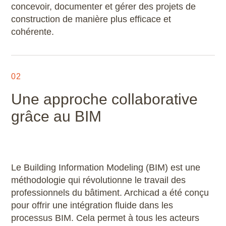
concevoir, documenter et gérer des projets de
Microstation
construction de manière plus efficace et
cohérente.
Navisworks Manage
Nuke
02
Photoshop
Une approche collaborative
Premiere Pro
grâce au BIM
QGIS
Revit
Le Building Information Modeling (BIM) est une
méthodologie qui révolutionne le travail des
Rhino
professionnels du bâtiment. Archicad a été conçu
pour offrir une intégration fluide dans les
Robot Structural Analysis Professional
processus BIM. Cela permet à tous les acteurs