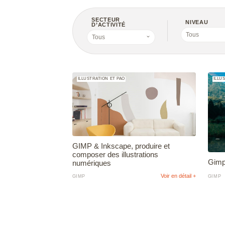
Microstation
SECTEUR
NIVEAU
D’ACTIVITÉ
Navisworks 
Tous
Tous
Nuke
Photoshop
ILLUSTRATION ET PAO
ILLU
Premiere Pro
QGIS
Revit
Rhino
GIMP & Inkscape, produire et
composer des illustrations
Robot Structur
Gimp,
numériques
Analysis Prof
Voir en détail +
GIMP
GIMP
Scribus
SketchUp
SolidWorks