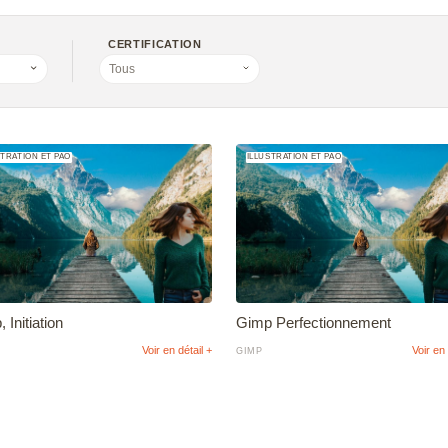
CERTIFICATION
Manage
Tous
STRATION ET PAO
ILLUSTRATION ET PAO
al
 Initiation
Gimp Perfectionnement
essional
Voir en détail +
Voir en 
GIMP