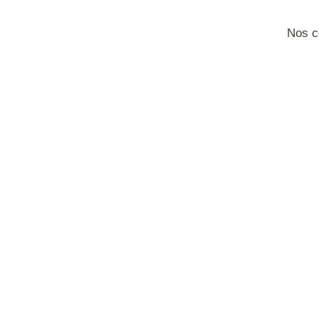
FreeCAD
Nos co
Fusion 360
Gimp
IA
Illustrator
InDesign
Inkscape
Inventor
Impression 3
Keyshot
Lightroom
Lumion