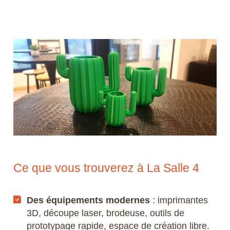
Microstation
Navisworks Manage
Nuke
Photoshop
Premiere Pro
QGIS
Ce que vous trouverez à La Salle 4
Revit
Rhino
Des équipements modernes
: imprimantes
3D, découpe laser, brodeuse, outils de
Robot Structural Analysis Professional
prototypage rapide, espace de création libre.