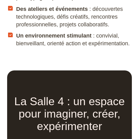
Scribus
Des ateliers et événements
: découvertes
technologiques, défis créatifs, rencontres
SketchUp
professionnelles, projets collaboratifs.
Un environnement stimulant
: convivial,
SolidWorks
bienveillant, orienté action et expérimentation.
Style3D
Tekla Structures
Twinmotion
La Salle 4 : un espace
Unreal Engine
pour imaginer, créer,
V-Ray
expérimenter
ZwCAD