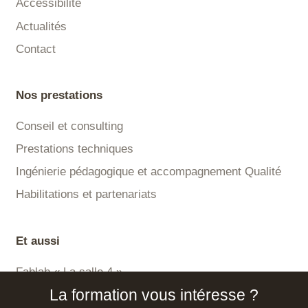
Accessibilité
Actualités
Contact
Nos prestations
Conseil et consulting
Prestations techniques
Ingénierie pédagogique et accompagnement Qualité
Habilitations et partenariats
Et aussi
Fablab « La salle 4 »
La formation vous intéresse ?
Plateforme LMS Certisa