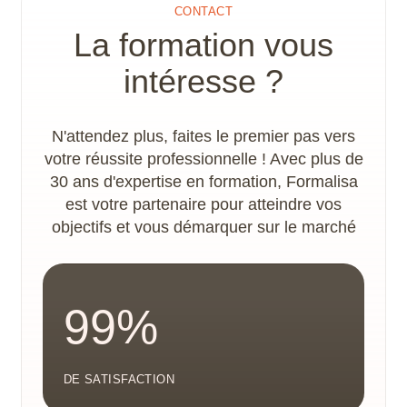
CONTACT
adaptations nécessaires à la concrétisation du
La formation vous
parcours de formation. Les locaux disposent
d’un accès PMR.
intéresse ?
N'attendez plus, faites le premier pas vers
votre réussite professionnelle ! Avec plus de
30 ans d'expertise en formation, Formalisa
est votre partenaire pour atteindre vos
objectifs et vous démarquer sur le marché
99%
DE SATISFACTION