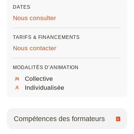
DATES
Scribus
Nous consulter
SketchUp
TARIFS & FINANCEMENTS
SolidWorks
Nous contacter
Style3D
MODALITÉS D’ANIMATION
Tekla Structures
Collective
Twinmotion
Individualisée
Unreal Engine
V-Ray
Compétences des formateurs
ZwCAD
Infographistes et monteurs vidéo praticiens,