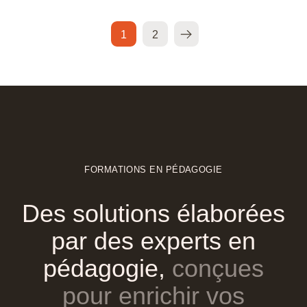
1
2
>
FORMATIONS EN PÉDAGOGIE
Des
solutions
élaborées
par
des
experts
en
pédagogie,
conçues
pour
enrichir
vos