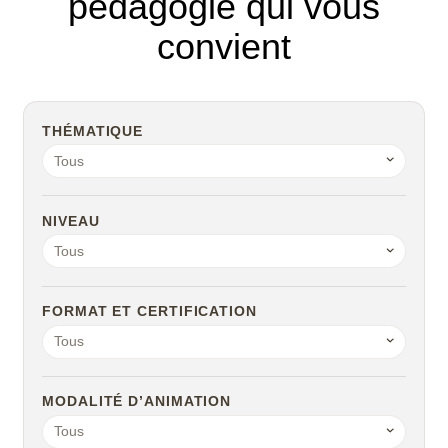
pédagogie qui vous
Scribus
convient
SketchUp
SolidWorks
THÉMATIQUE
Tous
Style3D
NIVEAU
Tekla Structures
Tous
Twinmotion
FORMAT ET CERTIFICATION
Unreal Engine
Tous
V-Ray
MODALITÉ D’ANIMATION
ZwCAD
Tous