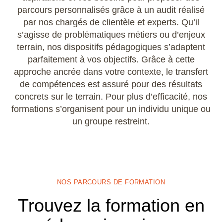
parcours personnalisés grâce à un audit réalisé
Microstation
par nos chargés de clientèle et experts. Qu’il
s’agisse de problématiques métiers ou d’enjeux
Navisworks Manage
terrain, nos dispositifs pédagogiques s’adaptent
parfaitement à vos objectifs. Grâce à cette
Nuke
approche ancrée dans votre contexte, le transfert
de compétences est assuré pour des résultats
Photoshop
concrets sur le terrain. Pour plus d’efficacité, nos
formations s’organisent pour un individu unique ou
Premiere Pro
un groupe restreint.
QGIS
Revit
NOS PARCOURS DE FORMATION
Rhino
Trouvez la formation en
Robot Structural Analysis Professional