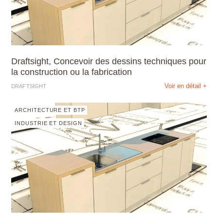
Scribus
SketchUp
Draftsight, Concevoir des dessins techniques pour
SolidWorks
la construction ou la fabrication
Style3D
Voir en détail +
DRAFTSIGHT
Tekla Structures
ARCHITECTURE ET BTP
INDUSTRIE ET DESIGN
Twinmotion
Unreal Engine
V-Ray
ZwCAD