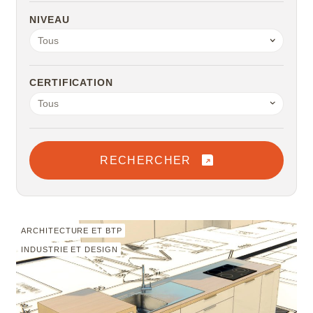
Microstation
NIVEAU
Tous
Navisworks Manage
CERTIFICATION
Nuke
Tous
Photoshop
Premiere Pro
RECHERCHER
QGIS
Revit
ARCHITECTURE ET BTP
INDUSTRIE ET DESIGN
Rhino
Robot Structural Analysis Professional