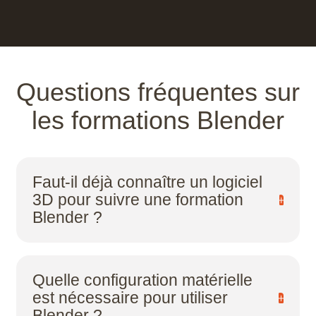
Questions fréquentes sur
les formations Blender
Faut-il déjà connaître un logiciel
3D pour suivre une formation
Blender ?
Non. Plusieurs parcours démarrent de zéro. Un
diagnostic de niveau est réalisé avant chaque
Quelle configuration matérielle
formation pour vous orienter vers le parcours
est nécessaire pour utiliser
adapté.
Blender ?