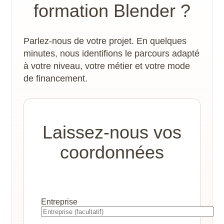
formation Blender ?
freelance, l’animation 3D, les effets spéciaux,
Go recommandés pour des tâches
le motion design, l’impression 3D, jeux vidéo,
intensives)
les maquettes d’architecture…
Carte graphique
: Compatible OpenGL 3.3
Parlez-nous de votre projet. En quelques
ou supérieure, avec au moins 2 Go de
minutes, nous identifions le parcours adapté
mémoire vidéo (les GPU intégrés aux puces
à votre niveau, votre métier et votre mode
Apple sont performants, mais un GPU dédié
de financement.
reste préférable pour des tâches lourdes)
Stockage
: SSD recommandé pour des
performances optimales
Laissez-nous vos
coordonnées
Entreprise