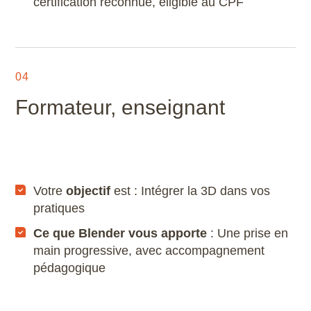
certification reconnue, éligible au CPF
Scribus
SketchUp
04
SolidWorks
Formateur, enseignant
Style3D
Tekla Structures
Votre
objectif
est : Intégrer la 3D dans vos
Twinmotion
pratiques
Unreal Engine
Ce que Blender vous apporte
: Une prise en
main progressive, avec accompagnement
V-Ray
pédagogique
ZwCAD