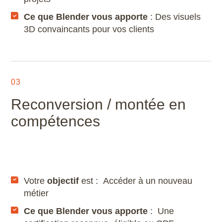
Microstation
Ce que Blender vous apporte
: Des visuels
3D convaincants pour vos clients
Navisworks Manage
Nuke
03
Photoshop
Reconversion / montée en
Premiere Pro
compétences
QGIS
Revit
Votre
objectif
est : Accéder à un nouveau
Rhino
métier
Robot Structural Analysis Professional
Ce que Blender vous apporte
: Une