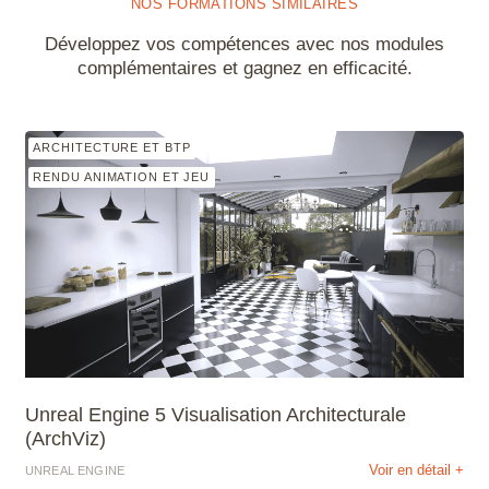
NOS FORMATIONS SIMILAIRES
Développez vos compétences avec nos modules
complémentaires et gagnez en efficacité.
ARCHITECTURE ET BTP
RENDU ANIMATION ET JEU
Unreal Engine 5 Visualisation Architecturale
(ArchViz)
Voir en détail +
UNREAL ENGINE