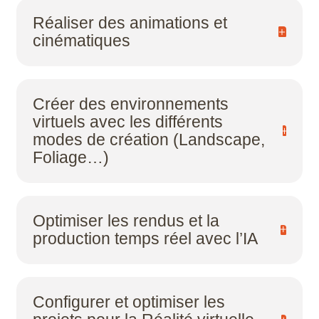
systèmes d’évènements
visuelles
Microstation
Réaliser des animations et
cinématiques
Utiliser les assets Megascans pour la création
Navisworks Manage
de décors détaillés
Utiliser le sequencer pour créer des
Gérer les assets et culling pour maintenir des
Nuke
cinématiques complexes
Créer des environnements
performances élevées
virtuels avec les différents
Intégrer des mouvements de caméra et
Photoshop
Utiliser des techniques de streaming de
appliquer un metahuman au mannequin pour
modes de création (Landscape,
niveaux pour les environnements vastes
créer des animations de personnage
Foliage…)
Premiere Pro
Optimiser les modèles importés avec Nanite
Créer un décor (Landscape Sculpting)
QGIS
Optimiser les rendus et la
Affecter des matériaux au décor (Landscape
Revit
production temps réel avec l’IA
Materials)
Rhino
Activer le plugin de gestion de l’eau (Water
Générer des objets à l’aide de l’intelligence
Plugin)
artificielle
Configurer et optimiser les
Robot Structural Analysis Professional
Utiliser les outils pour ajouter des éléments de
Générer des personnages à l’aide de