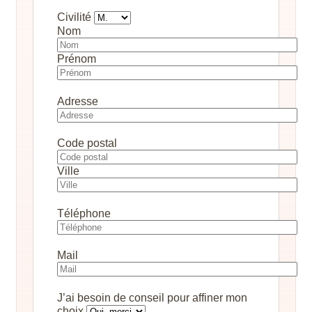
Civilité
Nom
Prénom
Adresse
Code postal
Ville
Téléphone
Mail
J’ai besoin de conseil pour affiner mon
choix