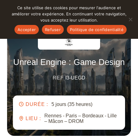
Ce site utilise des cookies pour mesurer l'audience et
Nos formations
améliorer votre expérience. En continuant votre navigation,
vous acceptez leur utilisation.
Accepter
Refuser
Politique de confidentialité
NOS FORMATIONS NUKE
NOS FORMATIONS QGIS
NOS FORMATIONS RHINO
NOS FORMATIONS EN IMPRESSION 3D
NOS FORMATIONS MICROSTATION
NOS FORMATIONS NAVISWORKS MANAGE
NOS FORMATIONS PHOTOSHOP
NOS FORMATIONS PREMIERE PRO
NOS FORMATIONS ROBOT STRUCTURAL ANALYSIS
NOS FORMATIONS SCRIBUS
NOS FORMATIONS STYLE3D
NOS FORMATIONS TEKLA STRUCTURES
NOS LOGICIELS EN ARCHITECTURE ET BÂTIMENT
NOS LOGICIELS EN CARTOGRAPHIE, INFRA ET VRD
NOS LOGICIELS EN ILLUSTRATION ET PAO
NOS LOGICIELS EN INDUSTRIE ET DESIGN
NOS LOGICIELS EN MONTAGE VIDÉO
NOS FORMATIONS BIM
NOS FORMATIONS CANVA
PARCOURS CERTIFIANTS
NOS FORMATIONS CLO
NOS FORMATIONS GIMP
NOS FORMATIONS INTELLIGENCE ARTIFICIELLE
PARCOURS CERTIFIANTS
NOS FORMATIONS V-RAY
FORMATIONS PRÈS DE CHEZ VOUS - DISTANCIEL
NOS FORMATIONS INTELLIGENCE ARTIFICIELLE
FORMATIONS PRÈS DE CHEZ VOUS - DISTANCIEL
FORMATIONS PRÈS DE CHEZ VOUS - DISTANCIEL
FORMATIONS PRÈS DE CHEZ VOUS - DISTANCIEL
FORMATIONS PRÈS DE CHEZ VOUS - DISTANCIEL
3ds Max
Animation
Logiciels
51
PRO
NOS LOGICIELS EN JEU ET ANIMATION
STANDARD
STANDARD
NOS FORMATIONS APPLE MOTION
PARCOURS CERTIFIANTS
STANDARD
STANDARD
NOS FORMATIONS BRICSCAD
NOS FORMATIONS CAPCUT
NOS FORMATIONS CINEMA 4D
NOS FORMATIONS CORELDRAW
NOS FORMATIONS COREL PHOTOPAINT
NOS FORMATIONS COVADIS
NOS FORMATIONS D5 RENDER
NOS FORMATIONS
NOS FORMATIONS
NOS FORMATIONS
NOS FORMATIONS FINAL CUT PRO
NOS FORMATIONS FREECAD
NOS FORMATIONS FUSION 360
NOS FORMATIONS ILLUSTRATOR
NOS FORMATIONS INDESIGN
PARCOURS CERTIFIANTS
NOS FORMATIONS INVENTOR
NOS FORMATIONS KEYSHOT
NOS FORMATIONS LIGHTROOM
NOS FORMATIONS LUMION
PARCOURS CERTIFIANTS
NOS FORMATIONS
NOS FORMATIONS
NOS FORMATIONS UNREAL ENGINE
NOS FORMATIONS ZWCAD
OU PRÉSENTIEL
FORMATIONS PRÈS DE CHEZ VOUS - DISTANCIEL
OU PRÉSENTIEL
OU PRÉSENTIEL
OU PRÉSENTIEL
FORMATIONS PRÈS DE CHEZ VOUS - DISTANCIEL
OU PRÉSENTIEL
Architecture et BTP
OU PRÉSENTIEL
OU PRÉSENTIEL
Nuke à partir d’After Effects
QGIS PostgreSQL / PostGIS
Rhino Design 3D
Blender Modélisation dédiée à l’impression 3D
Microstation, Concevoir des dessins techniques structurés
Navisworks Manage Initiation
Photoshop Perfectionnement
Audiovisuel et post-production
Scribus Initiation
Style 3D Initiation
Tekla Structures Métal
3ds Max
BIM
Canva
AutoCAD
After Effects
Unreal Engine : Game Design
Manager un projet BIM
Canva, Initiation
Catia V5 Conception mécano-soudée
Clo, Initiation
GIMP & Inkscape, produire et composer des
Optimiser des rendus visuels avec l’IA, à partir d’une
Revit Architecture d’intérieur et agencement
V-Ray Initiation
Concevoir une activité d’apprentissage dans laquelle
After Effects
Distanciel et hybridation
Robot Structural Analysis Charpente Métallique
Blender
3ds Max, Concevoir des visualisations réalistes 3D
After Effects, Réaliser une vidéo optimisée en motion
Apple Motion Animation avancée et effets visuels
Archicad, essentiels
AutoCAD Initiation
Blender Modélisation 3D et rendu
BricsCAD Initiation
Capcut initiation
Cinema 4D Initiation
CorelDRAW
Corel PHOTO-PAINT
Covadis Projets routiers et Réseaux
D5 Render Rendu Réaliste
DaVinci Resolve Montage vidéo
Draftsight, Concevoir des dessins techniques pour la
Enscape Visites virtuelles
Final Cut Pro Montage Vidéo
FreeCAD, essentiels
Fusion Initiation
Illustrator Dessin vectoriel
InDesign Perfectionnement
Inkscape, Concevoir des dessins techniques
Inventor, essentiels
Keyshot Initiation
Retouche photo immobilière et prise de vue
Lumion Pro, Rendu et visites virtuelles
Sketchup Pro, Essentiels
Solidworks Outil moulage
Twinmotion, Rendu et visites virtuelles
Unreal Engine : Game Design
ZwCAD Perfectionnement
Individualisée
Individualisée
Individualisée
Individualisée
Individualisée
pour la construction ou la fabrication
Nuke, Initiation
QGIS Perfectionnement
Rhino Initiation
illustrations numériques
esquisse, d’un modèle ou d’un prompt IA
les participants mobilisent l’IA
Cartographie infra et VRD
Individualisée
Individualisée
Perfectionnement
Fusion, Modélisation pour l’impression 3D
Photoshop Initiation
Réaliser et monter des vidéos pour sa communication
Scribus Perfectionnement
Archicad
Covadis
CorelDRAW
BIM
Blender
design 2D ou 3D
2D/3D
construction ou la fabrication
structurés pour la construction ou la fabrication
(Lightroom et Photoshop)
Collaboration BIM avec Revit
Catia V5 Tôlerie
V-Ray pour SketchUp Pro
Secteurs d'activités
Cinema 4D
FINANCEMENT
FINANCEMENT
FINANCEMENT
3ds Max Initiation
Archicad Architecture d’intérieur et agencement
AutoCAD Perfectionnement
Blender Perfectionnement
BricsCAD Perfectionnement
Réaliser et monter des vidéos pour sa communication
Cinéma 4D Réaliser une vidéo optimisée en motion
CorelDRAW Graphics Suite
Covadis Plateformes et projets routiers
D5 Render, Concevoir des visualisations réalistes 3D
DaVinci Resolve & Fusion
Enscape Perfectionnement
Final Cut Pro Effets spéciaux et étalonnage
FreeCAD et impression 3D, essentiels
Fusion Perfectionnement
Illustrator, Concevoir des dessins techniques
InDesign Concevoir et mettre en page
Inventor Conception d’assemblage 3D
Lumion Pro Perfectionnement
SketchUp Pro et Woody
Solidworks Tôlerie
Twinmotion Perfectionnement
Blender et Unreal Engine : Maquettes interactives
ZwCAD Initiation
Groupe restreint
Groupe restreint
Groupe restreint
Groupe restreint
Groupe restreint
6
QGIS, Initiation
Rhino Perfectionnement
Gimp Retouche d’image numérique
Optimiser son flux de travail avec l’IA générative
Ajuster son dispositif d’évaluation à l’aire de l’IA
REF
I3-UEGD
Apple Motion
Intelligence Artificielle
Groupe restreint
Groupe restreint
Robot Structural Analysis Pro Béton Armé, Analyser et
Prototypage et impression 3D
Photoshop Composition Architecturale
Premiere Pro Montage Vidéo
AutoCAD
Microstation
Gimp
BricsCAD
CapCut
FINANCEMENT
FINANCEMENT
After Effects Initiation
Apple Motion Conception graphique et animation 2D
Design 2D ou 3D
Draftsight Perfectionnement
structurés pour la fabrication (découpe ou
Inkscape Inkstich, Concevoir des dessins techniques
Lightroom et photoshop Retouche photo
Collaboration BIM avec Archicad
Catia V5 Surfacique
3dsMax et V-Ray Visualisation architecturale
TOUT SAVOIR SUR CANVA
FINANCEMENT
Illustration et PAO
Clo
FINANCEMENT
AutoCAD Tracés à partir de nuages de points
Blender, Modélisation 3D pour la création et le design
CorelDRAW Tracés destinés à la découpe 2D ou
Covadis Plateformes et Réseaux
Audiovisuel et post-production
Enscape, Concevoir des visualisations réalistes 3D
Audiovisuel et post-production
FreeCAD, Modélisation pour l’impression 3D
Fusion, essentiels
Inventor Perfectionnement
Lumion Pro Rendu réaliste
SketchUp Pro Menuiserie, agencement, mobilier et
Solidworks, essentiels
Harmoniser les couleurs et concevoir une planche
Unreal Engine 5 Visualisation Architecturale
Partout en France
Partout en France
Partout en France
Partout en France
Partout en France
FINANCEMENT
FINANCEMENT
dimensionner des ouvrages structurels
STANDARD
sérigraphie)
structurés pour la fabrication (broderie)
Gimp Perfectionnement
Découvrir et utiliser l’IA générative dans son contexte
(ArchViz)
Utiliser l’IA au service de sa pédagogie à travers la
Les solutions de financement
Les solutions de financement
Les solutions de financement
Partout en France
Partout en France
Fusion Modélisation pour l’impression 3D Bases
Lightroom et photoshop Retouche photo
Premiere Pro Montage, animation visuelle et étalonnage
BIM
Navisworks Manage
Illustrator
Draftsight
Cinema 4D
FINANCEMENT
TOUT SAVOIR SUR RHINO
After Effects Perfectionnement
Cinéma 4D Perfectionnement
sérigraphie
métiers du bois
d’ambiance avec Twinmotion
(ArchViz)
Coordonner un projet BIM
Catia V5 Outil de moulage
professionnel
création de contenu multimédia
Archicad
Communication
Les solutions de financement
D5 Render
Financez votre formation avec votre CPF
Pour qui sont conçus nos programmes de formation
Les solutions de financement
AutoCAD .net
Covadis VRD
Réaliser et monter des vidéos pour sa communication
Harmoniser les couleurs et concevoir une planche
Réaliser et monter des vidéos pour sa communication
FreeCAD Modélisation 3D
Fusion, Modélisation pour l’impression 3D
Inventor Tôlerie
Harmoniser les couleurs et concevoir une planche
SolidWorks Conception d’assemblages 3D
Présentiel
Présentiel
Présentiel
Présentiel
Présentiel
FINANCEMENT
FINANCEMENT
FINANCEMENT
FINANCEMENT
FINANCEMENT
Robot Structural Analysis Eurocode 3
Illustrator Perfectionnement
Harmoniser les couleurs et concevoir une planche
3dsMax et V-Ray Compositing d’images
Industrie et Design
Les solutions de financement
Comment financer ma formation ?
Les solutions de financement
Présentiel
Présentiel
Revit Initiation
Fusion Modélisation pour l’impression 3D
Harmoniser les couleurs et concevoir une planche
Première Pro Réaliser un montage vidéo optimisé
BricsCAD
QGIS
InDesign
Catia
DaVinci Resolve
Canva ?
MÉTIERS
STANDARD
Nuke à partir d’After Effects
d’ambiance avec Enscape
d’ambiance avec Lumion
SketchUp Pro, Concevoir des dessins techniques
Twinmotion Rendu réaliste
Unreal Engine 5 Design d’univers immersif
FINANCEMENT
FINANCEMENT
FINANCEMENT
Sensibilisation au BIM Exploitation de maquette
Catia, essentiels
d’ambiance avec Gimp
Utiliser l’IA pour créer et réviser du contenu
architecturales
Accompagner les usages de l’IA dans un contexte
ACTUALITÉS
ACTUALITÉS
ACTUALITÉS
DURÉE :
5 jours (35 heures)
Enscape
Les solutions de financement
Puis-je suivre la formation Rhino si je n’ai jamais utilisé
Fusion Métiers du bois, mobilier et agencement
SolidWorks Perfectionnement
Distanciel
Distanciel
Distanciel
Distanciel
Distanciel
Robot Structural Analysis Eurocode 8
Perfectionnement
d’ambiance avec Photoshop
structurés pour la construction ou la fabrication
numérique
Les solutions de financement
Les solutions de financement
Les solutions de financement
Les solutions de financement
Les solutions de financement
multimédia
d’apprentissage
ACTUALITÉS
ACTUALITÉS
AutoCAD
Neuroéducation
Distanciel
Distanciel
ACTUALITÉS
Revit Perfectionnement et méthodologies
de logiciel 3D ?
D5 Render
SketchUp
Inkscape
FreeCAD
Final Cut Pro
Les objectifs de nos formations Canva
METIERS
Meta Humans pour Unreal Engine
FINANCEMENT
FINANCEMENT
Catia 3DExpérience
STANDARD
Harmoniser les couleurs et concevoir une planche
ACTUALITÉS
Montage Vidéo
Thèmes
ACTUALITÉS
ACTUALITÉS
3dsMax et V-Ray Compositing d’images
Archicad Initiation
Lumion
Les solutions de financement
Les solutions de financement
Les solutions de financement
8
TOUT SAVOIR SUR PREMIERE PRO
NAVISWORKS MANAGE
STYLE3D
TEKLA STRUCTURES
Rennes - Paris – Bordeaux - Lille
Fusion Designers, dessinateurs-projeteurs,
SolidWorks Modélisation surfacique
FINANCEMENT
INFORMATIONS & CONSEILS PRATIQUES
TOUT SAVOIR SUR FINAL CUT PRO
Robot Structural Analysis Plaques et Coques
SketchUp Pro pour l’impression 3D
FINANCEMENT
BIMvision
LIEU :
d’ambiance avec V-Ray
ACTUALITÉS
architecturales
Collaboration BIM avec Revit
À qui s’adresse la formation Rhino ?
Enscape
Lightroom
Fusion 360
Nuke
Qu’est-ce que Canva ?
– Mâcon – DROM
MÉTIER
NOS FORMATIONS FOCUS DEMI-JOURNÉE
NOS FORMATIONS FOCUS DEMI-JOURNÉE
FINANCEMENT
MICROSTATION
NUKE
ingénieurs R&D
TOUT SAVOIR SUR ENSCAPE
TOUT SAVOIR SUR TWINMOTION
Catia V5 Conception Solide
CLO
Pourquoi choisir Formalisa pour votre
Pourquoi choisir Formalisa pour votre
Pourquoi choisir Formalisa pour votre
FINANCEMENT
ACTUALITÉS
ACTUALITÉS
ACTUALITÉS
ACTUALITÉS
ACTUALITÉS
Archicad Perfectionnement et méthodologies
Blender Motion Design
SketchUp
Les solutions de financement
Comment financer ma formation ?
BIM
Handicap
SCRIBUS
SolidWorks Systèmes Routés
DES FORMATIONS ADAPTÉES À TOUS LES PROFILS
DES FORMATIONS ADAPTÉES À TOUS LES PROFILS
DES FORMATIONS ADAPTÉES À TOUS LES PROFILS
DES FORMATIONS ADAPTÉES À TOUS LES PROFILS
DES FORMATIONS ADAPTÉES À TOUS LES PROFILS
COREL PHOTOPAINT
KEYSHOT
GIMP & Inkscape, produire et composer des
Robot Structural Analysis Béton Armé Perfectionnement
MÉTIERS
NOS FORMATIONS FOCUS DEMI-JOURNÉE
formation en CAO, DAO et infographie
formation en CAO, DAO et infographie
formation en CAO, DAO et infographie
Pourquoi choisir Formalisa pour votre
Pourquoi choisir Formalisa pour votre
Qu’est-ce que Premiere Pro ?
Pourquoi choisir Formalisa pour votre
Rendu animation et jeu
Comment financer ma formation ?
Pour qui sont conçus nos programmes de formation
Les objectifs de nos formations
V-Ray Perfectionnement
EN SAVOIR PLUS
ACTUALITÉS
ACTUALITÉS
ACTUALITÉS
DES FORMATIONS ADAPTÉES À TOUS LES PROFILS
DES FORMATIONS ADAPTÉES À TOUS LES PROFILS
3dsMax et V-Ray Visualisation architecturale
Dynamo pour Revit
Quelle est la différence entre la formation Rhino Design
Lumion
Photoshop
Impression 3D
Premiere Pro
FORMATIONS PRÈS DE CHEZ VOUS - DISTANCIEL
Les solutions de financement
Comment financer ma formation Canva ?
TOUT SAVOIR SUR L'IMPRESSION 3D
QGIS
Fusion Modélisation d’ustensiles alimentaires pour la
TOUT SAVOIR SUR UNREAL ENGINE
illustrations numériques
3D ?
3D ?
3D ?
Pourquoi choisir Formalisa pour votre
STANDARD
Pourquoi choisir Formalisa pour votre
Pourquoi choisir Formalisa pour votre
formation en CAO, DAO et infographie
formation en CAO, DAO et infographie
formation en CAO, DAO et infographie
AutoCAD AutoLISP
Blender Modélisation dédiée à l’impression 3D
FreeCAD Modélisation paramétrique
Inventor Concevoir des pièces avec variantes
NOS FORMATIONS FOCUS DEMI-JOURNÉE
Les solutions de financement
Twinmotion
OU PRÉSENTIEL
DaVinci Resolve ?
A qui s’adressent nos formations Enscape ?
Qu’est-ce que Twinmotion ?
Solidworks Structure mécano-soudée
BRICSCAD
CAPCUT
D5 RENDER
INDESIGN
ZWCAD
(ArchViz)
Robot Structural Analysis Charpente Métallique
3D et Rhino perfectionnement ?
Les solutions de financement
formation en CAO, DAO et infographie
fabrication additive
formation en CAO, DAO et infographie
formation en CAO, DAO et infographie
TOUT SAVOIR SUR LE BIM