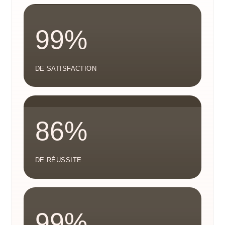
99%
DE SATISFACTION
86%
DE RÉUSSITE
99%