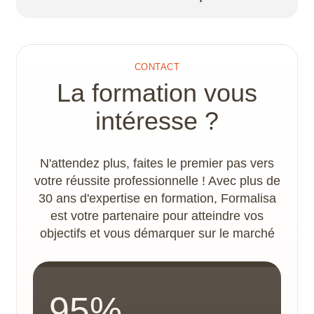
compétences qui conduisent à l’obtention de la
certification professionnelle.
Un plan d’action handicap et un
accompagnement spécifique sont proposés par
le référent handicap, afin de déterminer les
CONTACT
adaptations nécessaires à la concrétisation du
La formation vous
parcours de formation. Les locaux disposent
d’un accès PMR.
intéresse ?
N'attendez plus, faites le premier pas vers
votre réussite professionnelle ! Avec plus de
30 ans d'expertise en formation, Formalisa
est votre partenaire pour atteindre vos
objectifs et vous démarquer sur le marché
95%