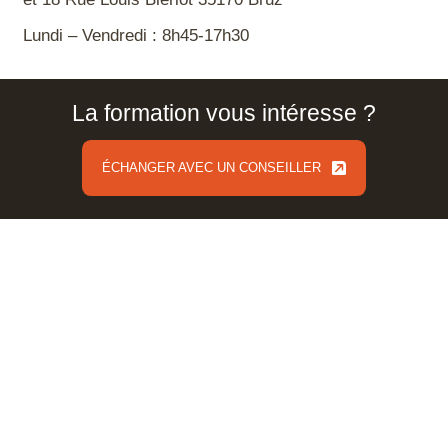
Lundi – Vendredi : 8h45-17h30
La formation vous intéresse ?
Nos formations
ÉCHANGER AVEC UN CONSEILLER
ÉCHANGER AVEC UN CONSEILLER
Formations en Infographie
Formations en Pédagogie
Certifications pro et habilitations
Formalisa
Qui sommes-nous ?
Démarche RSE
Démarche Qualité