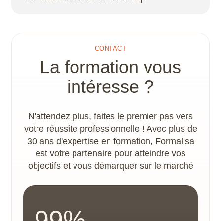
niveau de sortie.
Un plan d’action handicap et un
accompagnement spécifique sont proposés par
le référent handicap, afin de déterminer les
CONTACT
adaptations nécessaires à la concrétisation du
La formation vous
parcours de formation. Les locaux disposent
d’un accès PMR.
intéresse ?
N'attendez plus, faites le premier pas vers
votre réussite professionnelle ! Avec plus de
30 ans d'expertise en formation, Formalisa
est votre partenaire pour atteindre vos
objectifs et vous démarquer sur le marché
99%