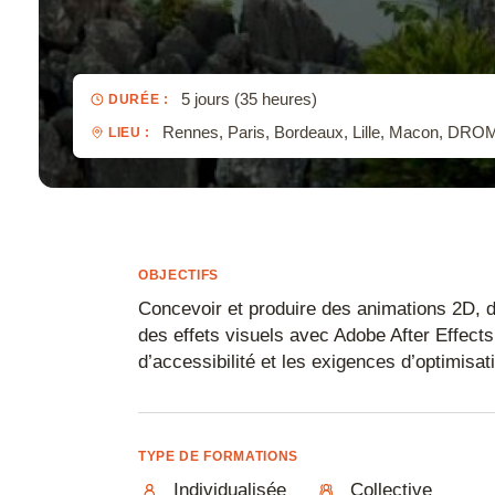
CapCut
Toutes nos certifications
Catia
Cinema 4D
5 jours (35 heures)
DURÉE :
Rennes, Paris, Bordeaux, Lille, Macon, DRO
LIEU :
Clo
CorelDRAW
Corel Photopa
Covadis
OBJECTIFS
D5 Render
Concevoir et produire des animations 2D, d
des effets visuels avec Adobe After Effects
DaVinci Reso
d’accessibilité et les exigences d’optimisat
Draftsight
Enscape
TYPE DE FORMATIONS
Final Cut Pro
Individualisée
Collective