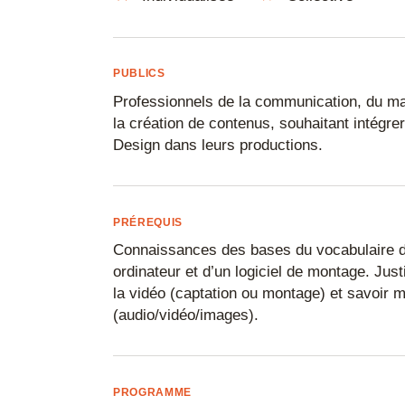
FreeCAD
Fusion 360
PUBLICS
Gimp
Professionnels de la communication, du mar
IA
la création de contenus, souhaitant intégre
Design dans leurs productions.
Illustrator
InDesign
Inkscape
PRÉREQUIS
Connaissances des bases du vocabulaire de
Inventor
ordinateur et d’un logiciel de montage. Just
Impression 3
la vidéo (captation ou montage) et savoir 
(audio/vidéo/images).
Keyshot
Lightroom
Lumion
PROGRAMME