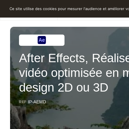
Ce site utilise des cookies pour mesurer l'audience et améliorer vo
Nos formations
3ds Max
Architecture 
Animation
Logiciels
51
After Effects
Cartographie 
Distanciel et 
After Effects, Réalis
Apple Motion
Illustration e
Intelligence Art
Secteurs d'activités
6
Archicad
Industrie et D
Communicati
vidéo optimisée en 
AutoCAD
Montage Vidé
Neuroéducati
design 2D ou 3D
BIM
Rendu animati
Handicap
Blender
Conception et
IP-AEMD
Thèmes
REF
8
scénarisation
BricsCAD
Digital
Canva