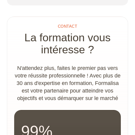
niveau de sortie.
Un plan d’action handicap et un
accompagnement spécifique sont proposés par
le référent handicap, afin de déterminer les
CONTACT
adaptations nécessaires à la concrétisation du
La formation vous
parcours de formation. Les locaux disposent
d’un accès PMR.
intéresse ?
N'attendez plus, faites le premier pas vers
votre réussite professionnelle ! Avec plus de
30 ans d'expertise en formation, Formalisa
est votre partenaire pour atteindre vos
objectifs et vous démarquer sur le marché
99%