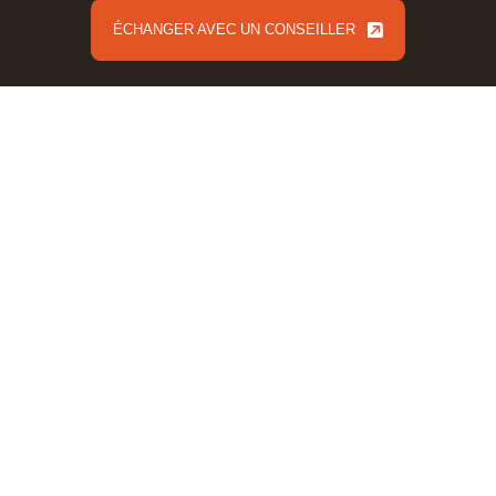
ÉCHANGER AVEC UN CONSEILLER
ÉCHANGER AVEC UN CONSEILLER
Twinmotion Perfectionnement
Voir en détail +
TWINMOTION
Formalisa et Formalisa Institut
High Park II, Bâtiment 3 20 Rue Louis Blériot, 35170
Bruz (Siège Social)