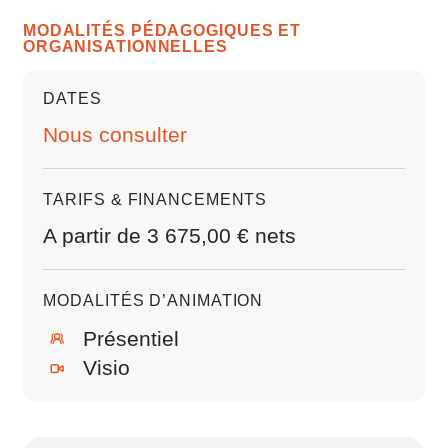
épaisseur, style de ligne)
MODALITÉS PÉDAGOGIQUES ET
Organiser l’affichage et la visibilité de la
ORGANISATIONNELLES
maquette
DATES
Élaborer des cartouches et mises en page du
projet
Nous consulter
TARIFS & FINANCEMENTS
A partir de 3 675,00 € nets
MODALITÉS D’ANIMATION
Présentiel
Visio