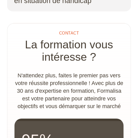
en situation de handicap
compétences qui conduisent à l’obtention de la
certification professionnelle.
Un plan d’action handicap et un
accompagnement spécifique sont proposés par
le référent handicap, afin de déterminer les
CONTACT
adaptations nécessaires à la concrétisation du
La formation vous
parcours de formation. Les locaux disposent
d’un accès PMR.
intéresse ?
N'attendez plus, faites le premier pas vers
votre réussite professionnelle ! Avec plus de
30 ans d'expertise en formation, Formalisa
est votre partenaire pour atteindre vos
objectifs et vous démarquer sur le marché