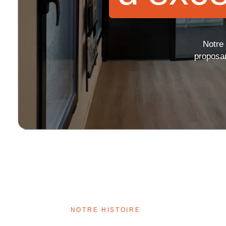
CapCut
Toutes nos certifications
Catia
Notre
Cinema 4D
proposan
Clo
CorelDRAW
Corel Photopa
Covadis
D5 Render
DaVinci Reso
Draftsight
Enscape
NOTRE HISTOIRE
Final Cut Pro