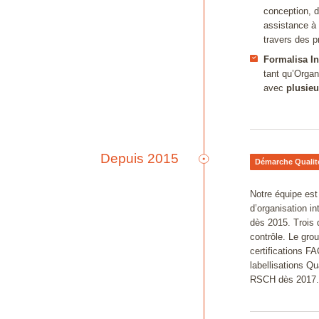
conception, d
assistance à
Manage
travers des p
Formalisa In
tant qu’Orga
avec
plusieu
Depuis 2015
Démarche Qualité 
Notre équipe es
d’organisation 
dès 2015. Trois 
al
contrôle. Le gro
essional
certifications F
labellisations Qu
RSCH dès 2017