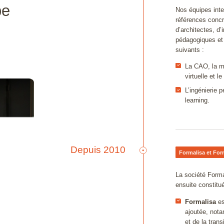
pe
Nos équipes inte
références concr
d’architectes, d’
pédagogiques et 
suivants :
La CAO, la mo
virtuelle et l
L’ingénierie p
learning.
Depuis 2010
Formalisa et Form
D
La société Forma
ensuite constit
Formalisa
es
ajoutée, nota
et de la tran