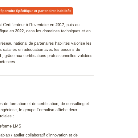
Répertoire Spécifique et partenaires habilités
 Certificateur à l’Inventaire en
2017
, puis au
ifique en
2022
, dans les domaines techniques et en
 réseau national de partenaires habilités valorise les
 salariés en adéquation avec les besoins du
 ; grâce aux certifications professionnelles validées
pétences.
és de formation et de certification, de consulting et
’ingénierie, le groupe Formalisa affiche deux
ciales :
teforme LMS
Fablab / atelier collaboratif d’innovation et de