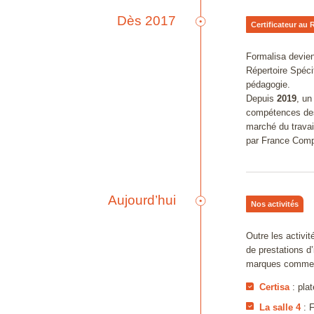
Dès 2017
Certificateur au 
res
Formalisa devient
Répertoire Spéc
pédagogie.
Depuis
2019
, un
compétences des
marché du travail
par France Com
Aujourd’hui
Nos activités
Outre les activit
de prestations d
marques commer
Certisa
: pla
La salle 4
: 