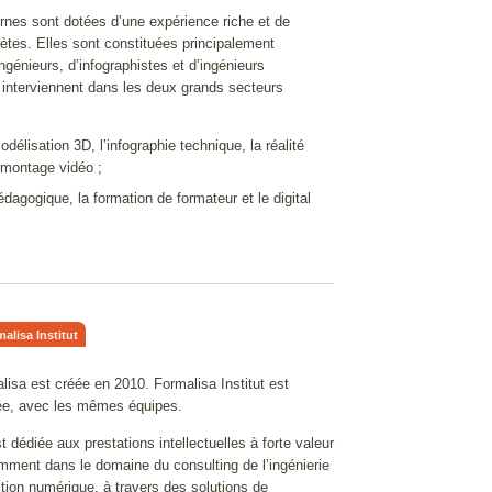
28/01/2025
28/01/2025
Voir en détail +
Voir en détail +
rnes sont dotées d’une expérience riche et de
ètes. Elles sont constituées principalement
ingénieurs, d’infographistes et d’ingénieurs
interviennent dans les deux grands secteurs
délisation 3D, l’infographie technique, la réalité
e montage vidéo ;
édagogique, la formation de formateur et le digital
alisa Institut
lisa est créée en 2010. Formalisa Institut est
uée, avec les mêmes équipes.
t dédiée aux prestations intellectuelles à forte valeur
mment dans le domaine du consulting de l’ingénierie
sition numérique, à travers des solutions de