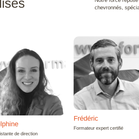
lisés
chevronnés, spécia
Frédéric
lphine
Formateur expert certifié
stante de direction