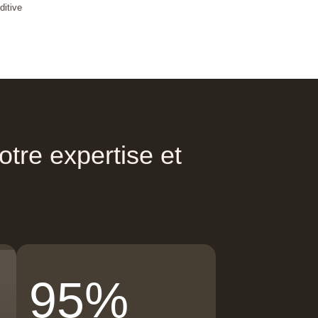
ditive
otre
expertise
et
95%