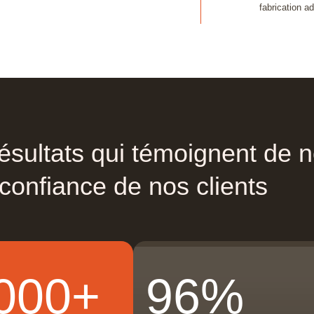
fabrication ad
ésultats
qui
témoignent
de
n
confiance
de
nos
clients
000+
96%