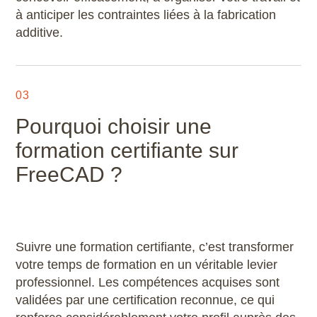
à anticiper les contraintes liées à la fabrication
Scribus
additive.
SketchUp
SolidWorks
03
Pourquoi choisir une
Style3D
formation certifiante sur
Tekla Structures
FreeCAD ?
Twinmotion
Unreal Engine
Suivre une formation certifiante, c’est transformer
votre temps de formation en un véritable levier
V-Ray
professionnel. Les compétences acquises sont
validées par une certification reconnue, ce qui
ZwCAD