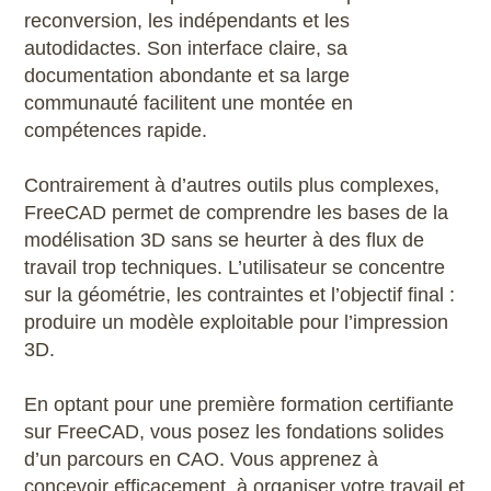
reconversion, les indépendants et les
Microstation
autodidactes. Son interface claire, sa
documentation abondante et sa large
Navisworks Manage
communauté facilitent une montée en
compétences rapide.
Nuke
Contrairement à d’autres outils plus complexes,
Photoshop
FreeCAD permet de comprendre les bases de la
modélisation 3D sans se heurter à des flux de
Premiere Pro
travail trop techniques. L’utilisateur se concentre
sur la géométrie, les contraintes et l’objectif final :
QGIS
produire un modèle exploitable pour l’impression
3D.
Revit
En optant pour une première formation certifiante
Rhino
sur FreeCAD, vous posez les fondations solides
d’un parcours en CAO. Vous apprenez à
Robot Structural Analysis Professional
concevoir efficacement, à organiser votre travail et