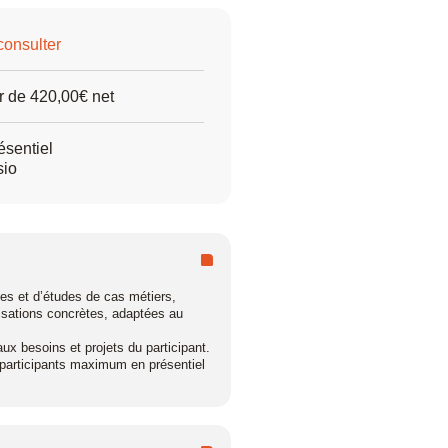
onsulter
res
ir de 420,00€ net
ésentiel
sio
ues et d’études de cas métiers,
isations concrètes, adaptées au
x besoins et projets du participant.
 participants maximum en présentiel