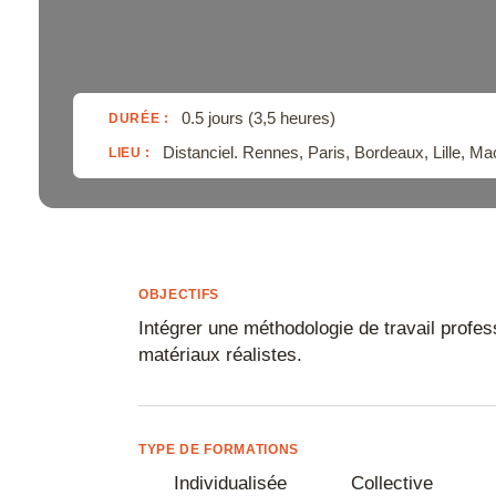
CapCut
Toutes nos certifications
Catia
Cinema 4D
0.5 jours (3,5 heures)
DURÉE :
Clo
Distanciel. Rennes, Paris, Bordeaux, Lille, Ma
LIEU :
CorelDRAW
Corel Photopa
Covadis
OBJECTIFS
D5 Render
Intégrer une méthodologie de travail profes
DaVinci Reso
matériaux réalistes.
Draftsight
Enscape
TYPE DE FORMATIONS
Final Cut Pro
Individualisée
Collective