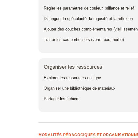
Microstation
Régler les paramètres de couleur, brillance et relief
Navisworks 
Distinguer la spécularité, la rugosité et la réflexion
Nuke
Ajouter des couches complémentaires (vieillissement
Traiter les cas particuliers (verre, eau, herbe)
Photoshop
Premiere Pro
QGIS
Organiser les ressources
Revit
Explorer les ressources en ligne
Rhino
Organiser une bibliothèque de matériaux
Robot Structur
Partager les fichiers
Analysis Prof
Scribus
SketchUp
MODALITÉS PÉDAGOGIQUES ET ORGANISATIONN
SolidWorks