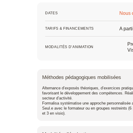
Style3D
Nous c
DATES
Tekla Structu
A part
TARIFS & FINANCEMENTS
Twinmotion
Pr
Unreal Engine
MODALITÉS D’ANIMATION
Vi
V-Ray
ZwCAD
Méthodes pédagogiques mobilisées
Alternance d’exposés théoriques, d’exercices pratiq
favorisant le développement des compétences. Réal
secteur d’activité.
Formalisa systématise une approche personnalisée au
Seul.e avec le formateur ou en groupes restreints (6
et 3 en visio).