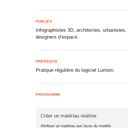
FreeCAD
Fusion 360
PUBLICS
Gimp
Infographistes 3D, architectes, urbanistes
designers d’espace.
IA
Illustrator
InDesign
PRÉREQUIS
Inkscape
Pratique régulière du logiciel Lumion.
Inventor
Impression 3
PROGRAMME
Keyshot
Lightroom
Créer un matériau réaliste
Lumion
Attribuer un matériau aux faces du modèle