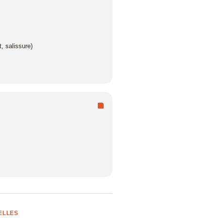
Manage
, salissure)
al
essional
ELLES