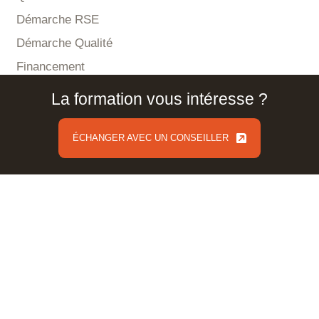
Démarche RSE
Démarche Qualité
Financement
Accessibilité
La formation vous intéresse ?
Actualités
Contact
ÉCHANGER AVEC UN CONSEILLER
ÉCHANGER AVEC UN CONSEILLER
Nos prestations
Conseil et consulting
Prestations techniques
Ingénierie pédagogique et accompagnement Qualité
Habilitations et partenariats