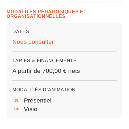
améliorer le résultat
Microstation
MODALITÉS PÉDAGOGIQUES ET
ORGANISATIONNELLES
Navisworks Manage
DATES
Nuke
Nous consulter
Photoshop
TARIFS & FINANCEMENTS
Premiere Pro
A partir de 700,00 € nets
QGIS
MODALITÉS D’ANIMATION
Revit
Présentiel
Rhino
Visio
Robot Structural Analysis Professional