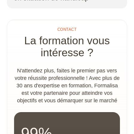
Digitale etc..) sont mis à profit pendant la
formation.
Un plan d’action handicap et un
accompagnement spécifique sont proposés par
le référent handicap, afin de déterminer les
CONTACT
adaptations nécessaires à la concrétisation du
La formation vous
parcours de formation. Les locaux disposent
d’un accès PMR.
intéresse ?
N'attendez plus, faites le premier pas vers
votre réussite professionnelle ! Avec plus de
30 ans d'expertise en formation, Formalisa
est votre partenaire pour atteindre vos
objectifs et vous démarquer sur le marché
99%