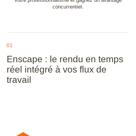
votre professionnalisme et gagnez un avantage
Microstation
concurrentiel.
Navisworks Manage
Nuke
01
Photoshop
Enscape : le rendu en temps
réel intégré à vos flux de
Premiere Pro
travail
QGIS
Revit
Rhino
Robot Structural Analysis Professional