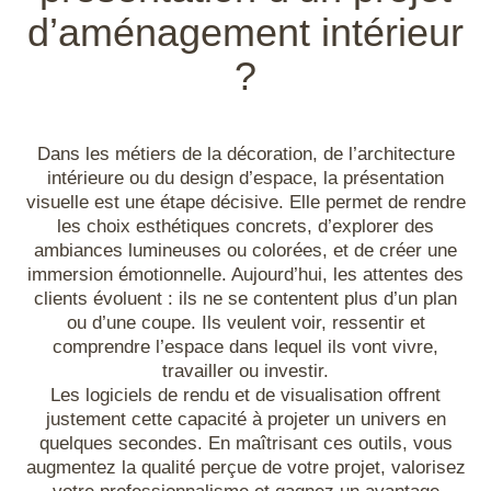
DIGITAL
choisir selon votre métier ?
SketchUp optimisé : réussir un rendu
accompagner votre évolution
29/04/2025
Voir en détail +
IA
d’aménagement intérieur
Pourquoi se former ? Boostez vos
premium avec l’IA, du premier modèle
Comment financer sa formation ? Tour
ANIMATION
compétences et restez compétitif
14/01/2026
Voir en détail +
au visuel final
d’horizon des solutions existantes
TOUT SAVOIR SUR NOS FORMATIONS
Présentiel, distanciel ou e-learning :
?
28/01/2025
Voir en détail +
TOUT SAVOIR SUR NOS FORMATIONS
Illustrator
26/03/2026
Voir en détail +
29/04/2025
Voir en détail +
quel format de formation choisir ?
Vos questions fréquentes
17/03/2025
Voir en détail +
Vos questions fréquentes
InDesign
SKETCHUP
ACTUALITÉS
DIGITAL
Dans les métiers de la décoration, de l’architecture
Professionnels de la CAO : Pourquoi
ACTUALITÉS
CPF et formation : comprendre le
intérieure ou du design d’espace, la présentation
ANIMATION
suivre une formation SketchUp ?
Inkscape
dispositif et financer votre parcours
CONCEPTION ET SCÉNARISATION
visuelle est une étape décisive. Elle permet de rendre
CPF et formation : comprendre le
07/06/2024
Voir en détail +
DISTANCIEL ET HYBRIDATION
28/01/2025
Voir en détail +
dispositif et financer votre parcours
les choix esthétiques concrets, d’explorer des
Comment financer sa formation ? Tour
Inventor
d’horizon des solutions existantes
Comment financer sa formation ? Tour
ambiances lumineuses ou colorées, et de créer une
28/01/2025
Voir en détail +
d’horizon des solutions existantes
29/04/2025
Voir en détail +
immersion émotionnelle. Aujourd’hui, les attentes des
29/04/2025
Voir en détail +
Impression 3D
clients évoluent : ils ne se contentent plus d’un plan
ou d’une coupe. Ils veulent voir, ressentir et
CONCEPTION ET SCÉNARISATION
comprendre l’espace dans lequel ils vont vivre,
Keyshot
DISTANCIEL ET HYBRIDATION
travailler ou investir.
Pourquoi se former ? Boostez vos
compétences et restez compétitif
CPF et formation : comprendre le
Les logiciels de rendu et de visualisation offrent
Lightroom
dispositif et financer votre parcours
28/01/2025
Voir en détail +
justement cette capacité à projeter un univers en
28/01/2025
Voir en détail +
quelques secondes. En maîtrisant ces outils, vous
Lumion
augmentez la qualité perçue de votre projet, valorisez