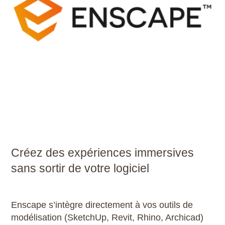
Scribus
SketchUp
SolidWorks
Style3D
Tekla Structures
Twinmotion
Créez des expériences immersives
Unreal Engine
sans sortir de votre logiciel
V-Ray
Enscape s’intègre directement à vos outils de
ZwCAD
modélisation (SketchUp, Revit, Rhino, Archicad)