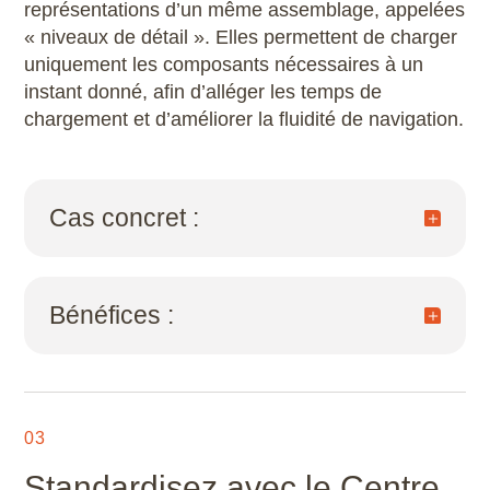
représentations d’un même assemblage, appelées
Scribus
« niveaux de détail ». Elles permettent de charger
uniquement les composants nécessaires à un
SketchUp
instant donné, afin d’alléger les temps de
chargement et d’améliorer la fluidité de navigation.
SolidWorks
Style3D
Cas concret :
Tekla Structures
Lors de la conception d’une machine spéciale
avec plus de 1 000 composants, un niveau de
Twinmotion
Bénéfices :
détail simplifié permet de travailler sur la
structure principale sans mobiliser l’ensemble
Unreal Engine
de la maquette.
performance accrue, confort de travail,
meilleure gestion des ressources machine.
V-Ray
03
ZwCAD
Standardisez avec le Centre