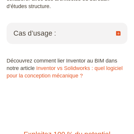
d’études structure.
Cas d’usage :
Un fabricant de gaines techniques modélise
ses produits sous Inventor. Grâce à l’export
IFC, ses partenaires peuvent les intégrer dans
Découvrez comment lier Inventor au BIM dans
leurs maquettes Revit, avec les bons volumes,
notre article
Inventor vs Solidworks : quel logiciel
classes et métadonnées.
pour la conception mécanique ?