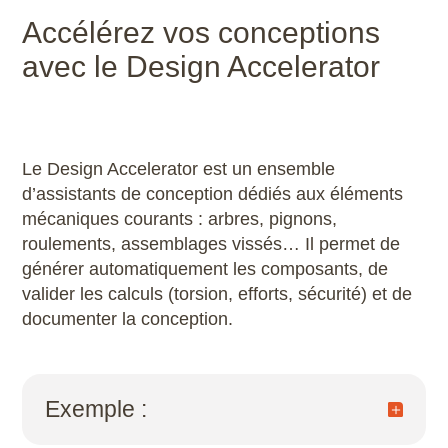
Accélérez vos conceptions
Fiabiliser vos nomenclatures en associant
les bonnes références
avec le Design Accelerator
Apprenez à structurer vos bases de
composants avec notre formation
Inventor –
Conception et Assemblages 3D
Le Design Accelerator est un ensemble
d’assistants de conception dédiés aux éléments
mécaniques courants : arbres, pignons,
roulements, assemblages vissés… Il permet de
générer automatiquement les composants, de
valider les calculs (torsion, efforts, sécurité) et de
documenter la conception.
Exemple :