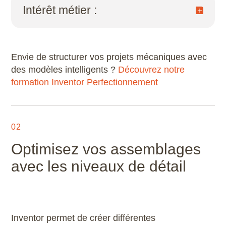
Intérêt métier :
projets. Avec iLogic, les dimensions,
Microstation
emplacements de perçages et références
peuvent être gérés dynamiquement en fonction
réduction des erreurs humaines, gain de temps
Navisworks Manage
d’un formulaire utilisateur.
en phase de conception, meilleure réactivité
aux demandes client.
Envie de structurer vos projets mécaniques avec
Nuke
des modèles intelligents ?
Découvrez notre
formation Inventor Perfectionnement
Photoshop
Premiere Pro
02
QGIS
Optimisez vos assemblages
avec les niveaux de détail
Revit
Rhino
Robot Structural Analysis Professional
Inventor permet de créer différentes