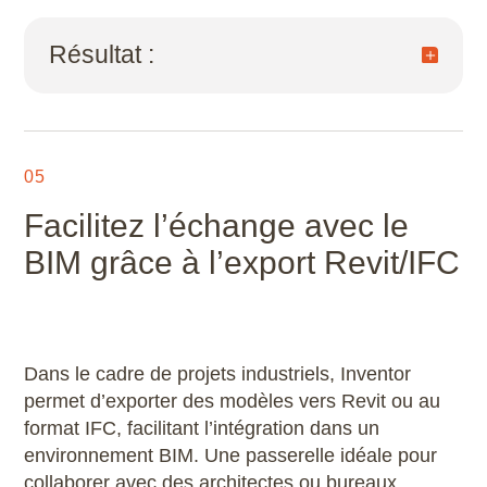
Vous devez intégrer une transmission par
engrenages coniques. Le module vous guide
Résultat :
dans le choix des dimensions, des matériaux,
et produit le modèle prêt à être intégré dans
l’assemblage.
conception plus rapide, plus fiable, conforme
aux normes mécaniques.
05
Facilitez l’échange avec le
BIM grâce à l’export Revit/IFC
Dans le cadre de projets industriels, Inventor
permet d’exporter des modèles vers Revit ou au
format IFC, facilitant l’intégration dans un
environnement BIM. Une passerelle idéale pour
collaborer avec des architectes ou bureaux