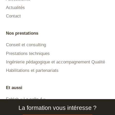
Actualités
Contact
Nos prestations
Conseil et consulting
Prestations techniques
Ingénierie pédagogique et accompagnement Qualité
Habilitations et partenariats
Et aussi
Fablab « La salle 4 »
La formation vous intéresse ?
Plateforme LMS Certisa