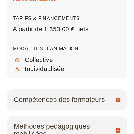
Scribus
TARIFS & FINANCEMENTS
SketchUp
A partir de 1 350,00 € nets
SolidWorks
MODALITÉS D’ANIMATION
Style3D
Collective
Tekla Structures
Individualisée
Twinmotion
Unreal Engine
Compétences des formateurs
V-Ray
Dessinateurs, projeteurs ou ingénieurs de
métier praticiens, nos formateurs sont
Méthodes pédagogiques
expérimentés dans le domaine de l’industrie
ZwCAD
mobilisées
et/ou de la fabrication numérique. Ils sont