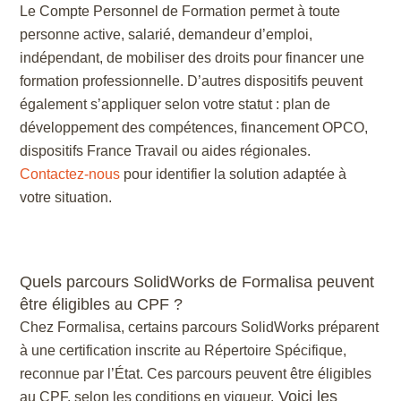
Le Compte Personnel de Formation permet à toute
Scribus
personne active, salarié, demandeur d’emploi,
indépendant, de mobiliser des droits pour financer une
SketchUp
formation professionnelle. D’autres dispositifs peuvent
également s’appliquer selon votre statut : plan de
SolidWorks
développement des compétences, financement OPCO,
dispositifs France Travail ou aides régionales.
Style3D
Contactez-nous
pour identifier la solution adaptée à
votre situation.
Tekla Structures
Twinmotion
Quels parcours SolidWorks de Formalisa peuvent
Unreal Engine
être éligibles au CPF ?
Chez Formalisa, certains parcours SolidWorks préparent
V-Ray
à une certification inscrite au Répertoire Spécifique,
reconnue par l’État. Ces parcours peuvent être éligibles
ZwCAD
Voici les
au CPF, selon les conditions en vigueur.