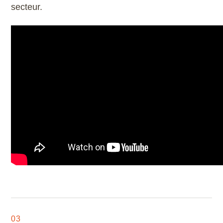
secteur.
Scribus
SketchUp
SolidWorks
Style3D
Tekla Structures
Twinmotion
Unreal Engine
V-Ray
ZwCAD
03