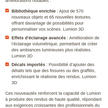
améliorations notables :
Microstation
Bibliothèque enrichie
: Ajout de 570
nouveaux objets et 65 nouvelles textures,
Navisworks Manage
offrant davantage de possibilités pour
personnaliser vos scènes. Lumion 3D
Nuke
Effets d’éclairage avancés
: Amélioration de
Photoshop
l’éclairage volumétrique, permettant de créer
des ambiances lumineuses plus réalistes.
Premiere Pro
Lumion 3D
Décals importés
: Possibilité d’ajouter des
QGIS
détails tels que des fissures ou des graffitis,
enrichissant le réalisme des rendus. Lumion
Revit
3D
Rhino
Ces nouveautés renforcent la capacité de Lumion
à produire des rendus de haute qualité, répondant
Robot Structural Analysis Professional
aux exigences croissantes des professionnels du