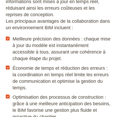
informations sont mises à jour en temps réel,
Microstation
réduisant ainsi les erreurs coûteuses et les
reprises de conception.
Navisworks Manage
Les principaux avantages de la collaboration dans
un environnement BIM incluent :
Nuke
Meilleure précision des données : chaque mise
Photoshop
à jour du modèle est instantanément
accessible à tous, assurant une cohérence à
Premiere Pro
chaque étape du projet.
Économie de temps et réduction des erreurs :
QGIS
la coordination en temps réel limite les erreurs
de communication et optimise la gestion du
Revit
temps.
Optimisation des processus de construction :
Rhino
grâce à une meilleure anticipation des besoins,
le BIM favorise une gestion plus fluide et
Robot Structural Analysis Professional
proactive du chantier.