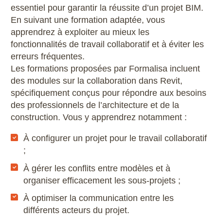
modification, les nuages de révision
peuvent contrôler l’accès aux différentes
essentiel pour garantir la réussite d’un projet BIM.
permettent de visualiser facilement les
parties du modèle, garantissant une sécurité
En suivant une formation adaptée, vous
changements apportés.
optimale des données.
apprendrez à exploiter au mieux les
BIM 360 est particulièrement recommandé pour
fonctionnalités de travail collaboratif et à éviter les
les projets de grande envergure nécessitant
erreurs fréquentes.
une communication constante et une mise à
Les formations proposées par Formalisa incluent
jour des informations en temps réel. En
des modules sur la collaboration dans Revit,
revanche, il s’agit d’une fonctionnalité
spécifiquement conçus pour répondre aux besoins
supplémentaire à Revit, nécessitant
des professionnels de l’architecture et de la
l’abonnement à cette plateforme BIM360 (donc
construction. Vous y apprendrez notamment :
payant).
À configurer un projet pour le travail collaboratif
;
À gérer les conflits entre modèles et à
organiser efficacement les sous-projets ;
À optimiser la communication entre les
différents acteurs du projet.