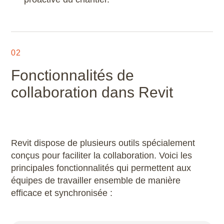
Scribus
SketchUp
02
SolidWorks
Fonctionnalités de
Style3D
collaboration dans Revit
Tekla Structures
Twinmotion
Revit dispose de plusieurs outils spécialement
conçus pour faciliter la collaboration. Voici les
Unreal Engine
principales fonctionnalités qui permettent aux
équipes de travailler ensemble de manière
V-Ray
efficace et synchronisée :
ZwCAD