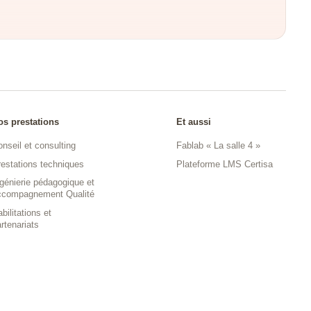
os prestations
Et aussi
nseil et consulting
Fablab « La salle 4 »
restations techniques
Plateforme LMS Certisa
génierie pédagogique et
ccompagnement Qualité
bilitations et
rtenariats