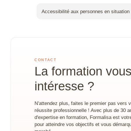
À l’issue de la formation, un certificat de réalisation
Accessibilité aux personnes en situation
Un plan d’action handicap et un accompagnement spé
référent handicap, afin de déterminer les adaptations
parcours de formation. Les locaux disposent d’un 
CONTACT
La formation vou
intéresse ?
N'attendez plus, faites le premier pas vers v
réussite professionnelle ! Avec plus de 30 a
d'expertise en formation, Formalisa est votr
pour atteindre vos objectifs et vous démarqu