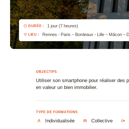
CapCut
Toutes nos certifications
Catia
Cinema 4D
1 jour (7 heures)
DURÉE :
Rennes - Paris – Bordeaux - Lille – Mâcon 
LIEU :
Clo
CorelDRAW
Corel Photopa
Covadis
OBJECTIFS
D5 Render
Utiliser son smartphone pour réaliser des p
en valeur un bien immobilier.
DaVinci Reso
Draftsight
Enscape
TYPE DE FORMATIONS
Individualisée
Collective
Final Cut Pro