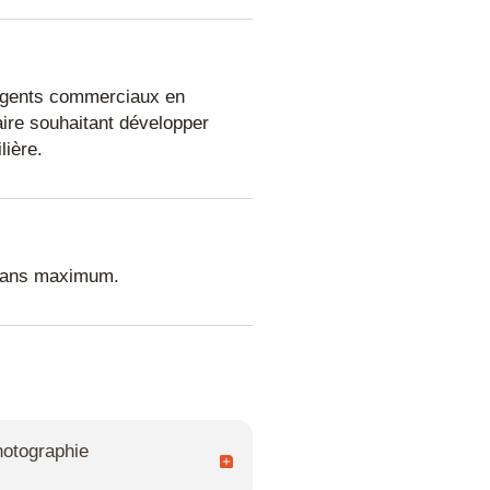
 agents commerciaux en
aire souhaitant développer
ière.
3 ans maximum.
D
hotographie