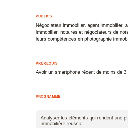
FreeCAD
Fusion 360
PUBLICS
Négociateur immobilier, agent immobilier,
Gimp
immobilier, notaires et négociateurs de not
IA
leurs compétences en photographie immobil
Illustrator
InDesign
PRÉREQUIS
Inkscape
Avoir un smartphone récent de moins de 
Inventor
Impression 3
PROGRAMME
Keyshot
Lightroom
Analyser les éléments qui rendent une p
Lumion
immobilière réussie