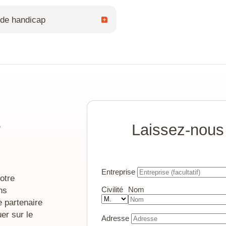
 est remis à chaque participant.
 de handicap
cifique sont proposés par le
 nécessaires à la concrétisation du
accès PMR.
s
Laissez-nous
Entreprise
otre
ns
Civilité
Nom
e partenaire
er sur le
Adresse