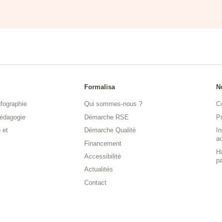
Formalisa
N
fographie
Qui sommes-nous ?
Co
édagogie
Démarche RSE
P
 et
Démarche Qualité
In
a
Financement
Ha
Accessibilité
pa
Actualités
Contact