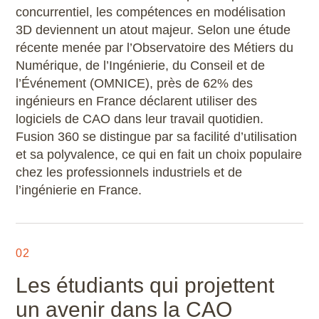
concurrentiel, les compétences en modélisation
Microstation
3D deviennent un atout majeur. Selon une étude
récente menée par l’Observatoire des Métiers du
Navisworks Manage
Numérique, de l’Ingénierie, du Conseil et de
l’Événement (OMNICE), près de 62% des
Nuke
ingénieurs en France déclarent utiliser des
logiciels de CAO dans leur travail quotidien.
Photoshop
Fusion 360 se distingue par sa facilité d’utilisation
et sa polyvalence, ce qui en fait un choix populaire
Premiere Pro
chez les professionnels industriels et de
l’ingénierie en France.
QGIS
Revit
02
Rhino
Les étudiants qui projettent
Robot Structural Analysis Professional
un avenir dans la CAO